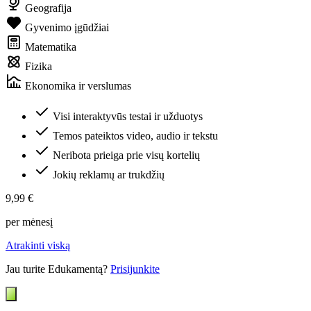
Geografija
Gyvenimo įgūdžiai
Matematika
Fizika
Ekonomika ir verslumas
Visi interaktyvūs testai ir užduotys
Temos pateiktos video, audio ir tekstu
Neribota prieiga prie visų kortelių
Jokių reklamų ar trukdžių
9,99 €
per mėnesį
Atrakinti viską
Jau turite Edukamentą?
Prisijunkite