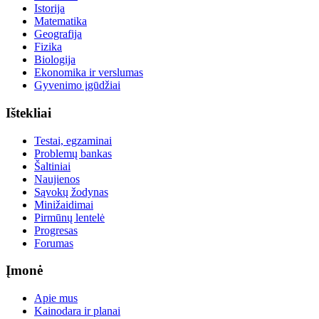
Istorija
Matematika
Geografija
Fizika
Biologija
Ekonomika ir verslumas
Gyvenimo įgūdžiai
Ištekliai
Testai, egzaminai
Problemų bankas
Šaltiniai
Naujienos
Sąvokų žodynas
Minižaidimai
Pirmūnų lentelė
Progresas
Forumas
Įmonė
Apie mus
Kainodara ir planai