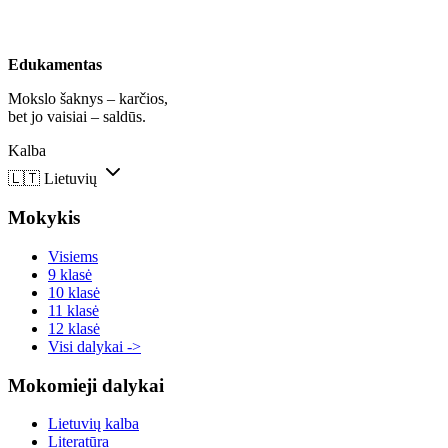
Edukamentas
Mokslo šaknys – karčios,
bet jo vaisiai – saldūs.
Kalba
🇱🇹
Lietuvių
Mokykis
Visiems
9 klasė
10 klasė
11 klasė
12 klasė
Visi dalykai ->
Mokomieji dalykai
Lietuvių kalba
Literatūra