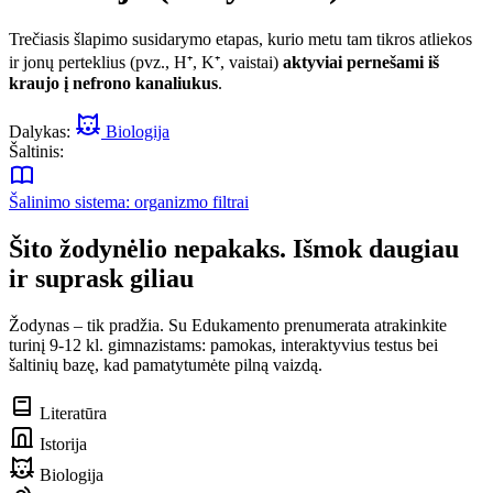
Trečiasis šlapimo susidarymo etapas, kurio metu tam tikros atliekos
ir jonų perteklius (pvz., H⁺, K⁺, vaistai)
aktyviai pernešami iš
kraujo į nefrono kanaliukus
.
Dalykas:
Biologija
Šaltinis:
Šalinimo sistema: organizmo filtrai
Šito žodynėlio nepakaks. Išmok daugiau
ir suprask giliau
Žodynas – tik pradžia. Su Edukamento prenumerata atrakinkite
turinį 9-12 kl. gimnazistams: pamokas, interaktyvius testus bei
šaltinių bazę, kad pamatytumėte pilną vaizdą.
Literatūra
Istorija
Biologija