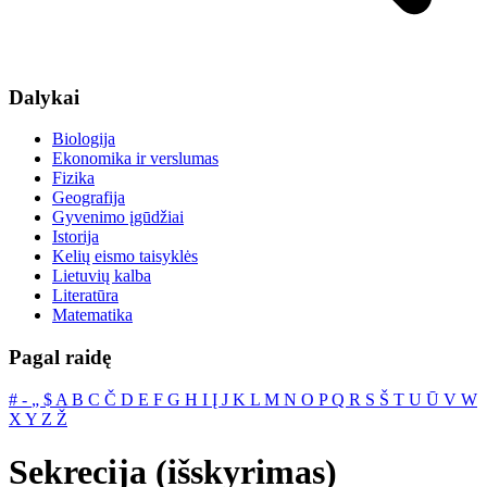
Dalykai
Biologija
Ekonomika ir verslumas
Fizika
Geografija
Gyvenimo įgūdžiai
Istorija
Kelių eismo taisyklės
Lietuvių kalba
Literatūra
Matematika
Pagal raidę
#
‐
„
$
A
B
C
Č
D
E
F
G
H
I
Į
J
K
L
M
N
O
P
Q
R
S
Š
T
U
Ū
V
W
X
Y
Z
Ž
Sekrecija (išskyrimas)