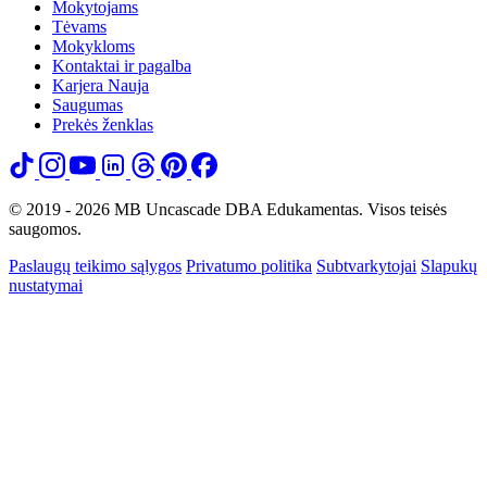
Mokytojams
Tėvams
Mokykloms
Kontaktai ir pagalba
Karjera
Nauja
Saugumas
Prekės ženklas
© 2019 - 2026 MB Uncascade DBA Edukamentas. Visos teisės
saugomos.
Paslaugų teikimo sąlygos
Privatumo politika
Subtvarkytojai
Slapukų
nustatymai