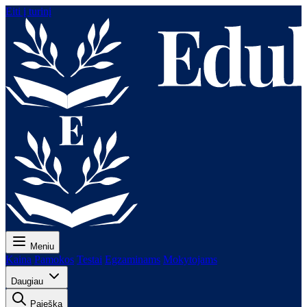
Eiti į turinį
Meniu
Kaina
Pamokos
Testai
Egzaminams
Mokytojams
Daugiau
Paieška