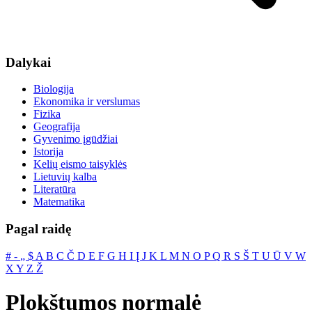
Dalykai
Biologija
Ekonomika ir verslumas
Fizika
Geografija
Gyvenimo įgūdžiai
Istorija
Kelių eismo taisyklės
Lietuvių kalba
Literatūra
Matematika
Pagal raidę
#
‐
„
$
A
B
C
Č
D
E
F
G
H
I
Į
J
K
L
M
N
O
P
Q
R
S
Š
T
U
Ū
V
W
X
Y
Z
Ž
Plokštumos normalė