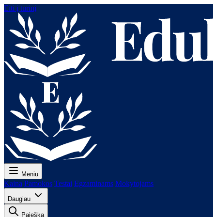
Eiti į turinį
Meniu
Kaina
Pamokos
Testai
Egzaminams
Mokytojams
Daugiau
Paieška