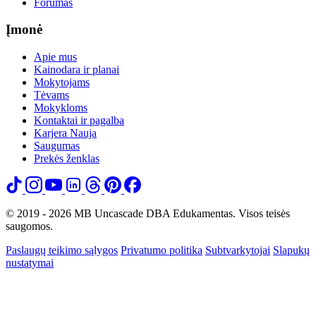
Forumas
Įmonė
Apie mus
Kainodara ir planai
Mokytojams
Tėvams
Mokykloms
Kontaktai ir pagalba
Karjera
Nauja
Saugumas
Prekės ženklas
© 2019 - 2026 MB Uncascade DBA Edukamentas. Visos teisės
saugomos.
Paslaugų teikimo sąlygos
Privatumo politika
Subtvarkytojai
Slapukų
nustatymai