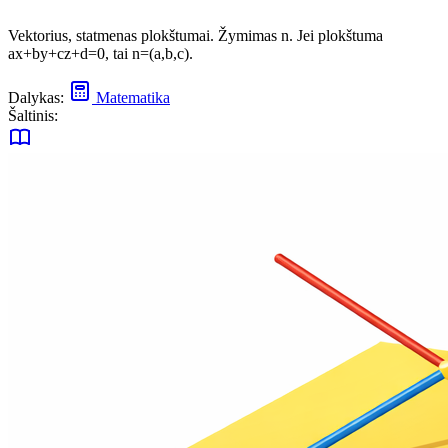
Vektorius, statmenas plokštumai. Žymimas n. Jei plokštuma
ax+by+cz+d=0, tai n=(a,b,c).
Dalykas:
Matematika
Šaltinis: