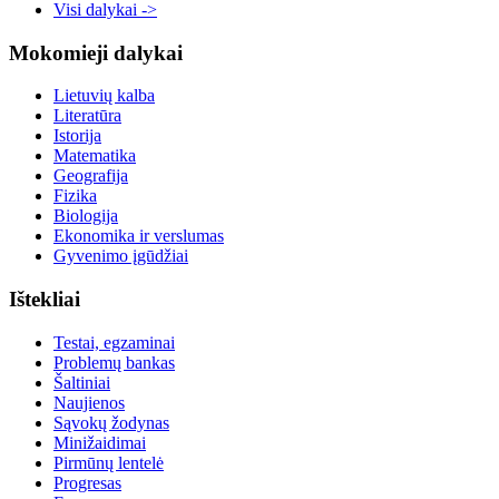
Visi dalykai ->
Mokomieji dalykai
Lietuvių kalba
Literatūra
Istorija
Matematika
Geografija
Fizika
Biologija
Ekonomika ir verslumas
Gyvenimo įgūdžiai
Ištekliai
Testai, egzaminai
Problemų bankas
Šaltiniai
Naujienos
Sąvokų žodynas
Minižaidimai
Pirmūnų lentelė
Progresas