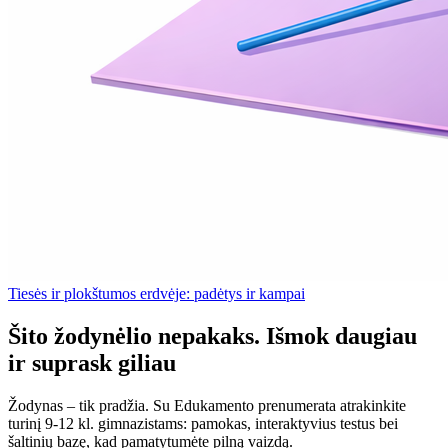
Tiesės ir plokštumos erdvėje: padėtys ir kampai
Šito žodynėlio nepakaks. Išmok daugiau
ir suprask giliau
Žodynas – tik pradžia. Su Edukamento prenumerata atrakinkite
turinį 9-12 kl. gimnazistams: pamokas, interaktyvius testus bei
šaltinių bazę, kad pamatytumėte pilną vaizdą.