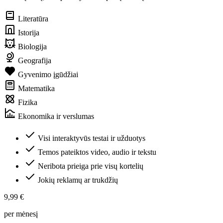
Literatūra
Istorija
Biologija
Geografija
Gyvenimo įgūdžiai
Matematika
Fizika
Ekonomika ir verslumas
Visi interaktyvūs testai ir užduotys
Temos pateiktos video, audio ir tekstu
Neribota prieiga prie visų kortelių
Jokių reklamų ar trukdžių
9,99 €
per mėnesį