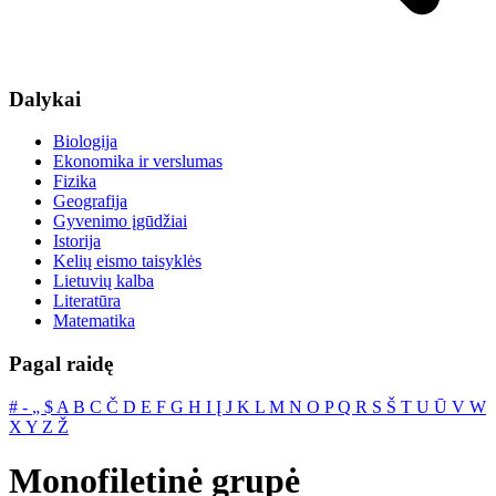
Dalykai
Biologija
Ekonomika ir verslumas
Fizika
Geografija
Gyvenimo įgūdžiai
Istorija
Kelių eismo taisyklės
Lietuvių kalba
Literatūra
Matematika
Pagal raidę
#
‐
„
$
A
B
C
Č
D
E
F
G
H
I
Į
J
K
L
M
N
O
P
Q
R
S
Š
T
U
Ū
V
W
X
Y
Z
Ž
Monofiletinė grupė