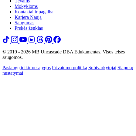
Tėvams
Mokykloms
Kontaktai ir pagalba
Karjera
Nauja
Saugumas
Prekės ženklas
© 2019 - 2026 MB Uncascade DBA Edukamentas. Visos teisės
saugomos.
Paslaugų teikimo sąlygos
Privatumo politika
Subtvarkytojai
Slapukų
nustatymai