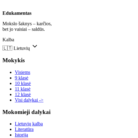
Edukamentas
Mokslo šaknys – karčios,
bet jo vaisiai – saldūs.
Kalba
🇱🇹
Lietuvių
Mokykis
Visiems
9 klasė
10 klasė
11 klasė
12 klasė
Visi dalykai ->
Mokomieji dalykai
Lietuvių kalba
Literatūra
Istorija