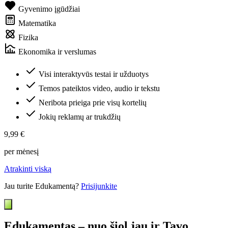
Gyvenimo įgūdžiai
Matematika
Fizika
Ekonomika ir verslumas
Visi interaktyvūs testai ir užduotys
Temos pateiktos video, audio ir tekstu
Neribota prieiga prie visų kortelių
Jokių reklamų ar trukdžių
9,99 €
per mėnesį
Atrakinti viską
Jau turite Edukamentą?
Prisijunkite
Edukamentas – nuo šiol jau ir Tavo