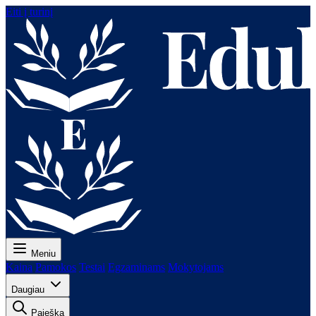
Eiti į turinį
Meniu
Kaina
Pamokos
Testai
Egzaminams
Mokytojams
Daugiau
Paieška