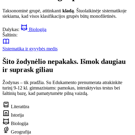
Taksonominė grupė, atitinkanti
kladą
. Šiuolaikinėje sistematikoje
siekiama, kad visos klasifikacijos grupės būtų monofiletinės.
Dalykas:
Biologija
Šaltinis:
Sistematika ir gyvybės medis
Šito žodynėlio nepakaks. Išmok daugiau
ir suprask giliau
Žodynas – tik pradžia. Su Edukamento prenumerata atrakinkite
turinį 9-12 kl. gimnazistams: pamokas, interaktyvius testus bei
šaltinių bazę, kad pamatytumėte pilną vaizdą.
Literatūra
Istorija
Biologija
Geografija