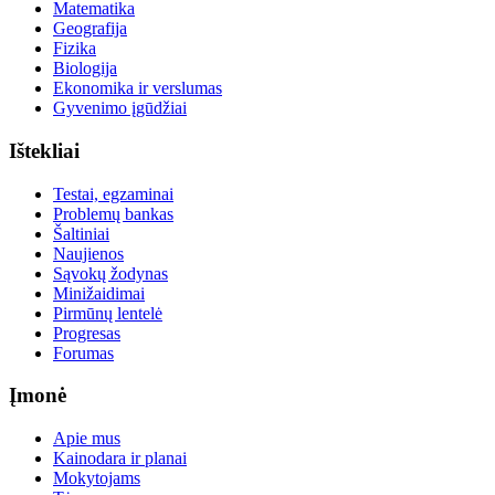
Matematika
Geografija
Fizika
Biologija
Ekonomika ir verslumas
Gyvenimo įgūdžiai
Ištekliai
Testai, egzaminai
Problemų bankas
Šaltiniai
Naujienos
Sąvokų žodynas
Minižaidimai
Pirmūnų lentelė
Progresas
Forumas
Įmonė
Apie mus
Kainodara ir planai
Mokytojams