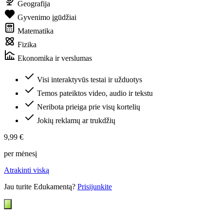
Geografija
Gyvenimo įgūdžiai
Matematika
Fizika
Ekonomika ir verslumas
Visi interaktyvūs testai ir užduotys
Temos pateiktos video, audio ir tekstu
Neribota prieiga prie visų kortelių
Jokių reklamų ar trukdžių
9,99 €
per mėnesį
Atrakinti viską
Jau turite Edukamentą?
Prisijunkite