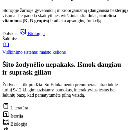
Storojoje žarnoje gyvenančių mikroorganizmų (daugiausia bakterijų)
visuma. Jie padeda skaidyti nesuvirškintas skaidulas,
sintetina
vitaminus (K, B grupės)
ir atlieka apsauginę funkciją.
Dalykas:
Biologija
Šaltinis:
Virškinimo sistema: maisto kelionė
Šito žodynėlio nepakaks. Išmok daugiau
ir suprask giliau
Žodynas – tik pradžia. Su Edukamento prenumerata atrakinkite
turinį 9-12 kl. gimnazistams: pamokas, interaktyvius testus bei
šaltinių bazę, kad pamatytumėte pilną vaizdą.
Literatūra
Istorija
Biologija