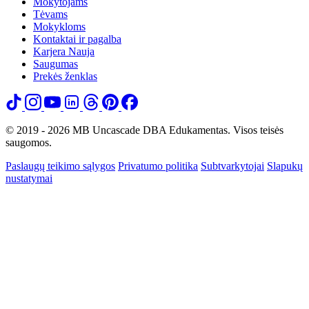
Mokytojams
Tėvams
Mokykloms
Kontaktai ir pagalba
Karjera
Nauja
Saugumas
Prekės ženklas
© 2019 - 2026 MB Uncascade DBA Edukamentas. Visos teisės
saugomos.
Paslaugų teikimo sąlygos
Privatumo politika
Subtvarkytojai
Slapukų
nustatymai