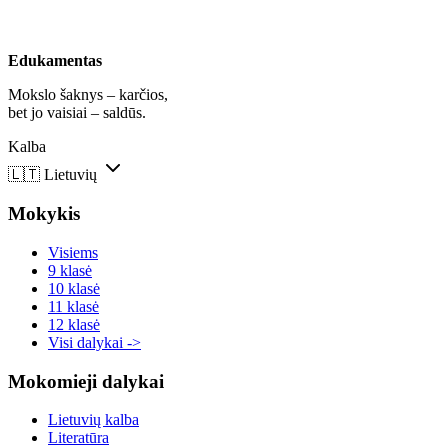
Edukamentas
Mokslo šaknys – karčios,
bet jo vaisiai – saldūs.
Kalba
🇱🇹
Lietuvių
Mokykis
Visiems
9 klasė
10 klasė
11 klasė
12 klasė
Visi dalykai ->
Mokomieji dalykai
Lietuvių kalba
Literatūra