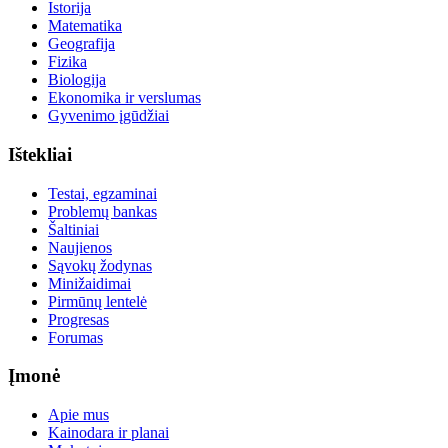
Istorija
Matematika
Geografija
Fizika
Biologija
Ekonomika ir verslumas
Gyvenimo įgūdžiai
Ištekliai
Testai, egzaminai
Problemų bankas
Šaltiniai
Naujienos
Sąvokų žodynas
Minižaidimai
Pirmūnų lentelė
Progresas
Forumas
Įmonė
Apie mus
Kainodara ir planai