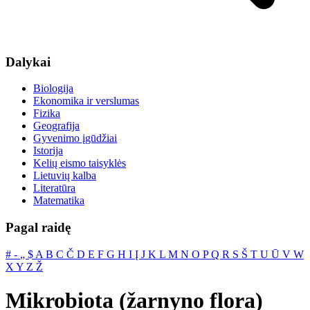
Dalykai
Biologija
Ekonomika ir verslumas
Fizika
Geografija
Gyvenimo įgūdžiai
Istorija
Kelių eismo taisyklės
Lietuvių kalba
Literatūra
Matematika
Pagal raidę
#
‐
„
$
A
B
C
Č
D
E
F
G
H
I
Į
J
K
L
M
N
O
P
Q
R
S
Š
T
U
Ū
V
W
X
Y
Z
Ž
Mikrobiota (žarnyno flora)