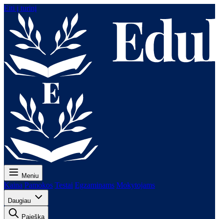
Eiti į turinį
Meniu
Kaina
Pamokos
Testai
Egzaminams
Mokytojams
Daugiau
Paieška