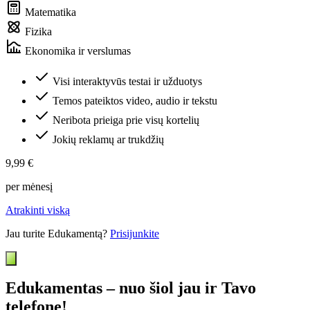
Matematika
Fizika
Ekonomika ir verslumas
Visi interaktyvūs testai ir užduotys
Temos pateiktos video, audio ir tekstu
Neribota prieiga prie visų kortelių
Jokių reklamų ar trukdžių
9,99 €
per mėnesį
Atrakinti viską
Jau turite Edukamentą?
Prisijunkite
Edukamentas – nuo šiol jau ir Tavo
telefone!