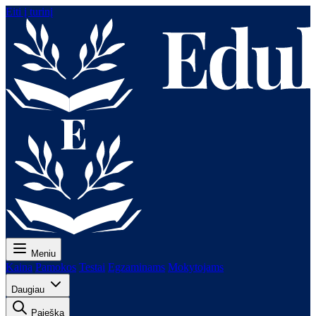
Eiti į turinį
Meniu
Kaina
Pamokos
Testai
Egzaminams
Mokytojams
Daugiau
Paieška