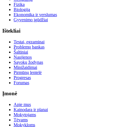
Fizika
Biologija
Ekonomika ir verslumas
Gyvenimo įgūdžiai
Ištekliai
Testai, egzaminai
Problemų bankas
Šaltiniai
Naujienos
Sąvokų žodynas
Minižaidimai
Pirmūnų lentelė
Progresas
Forumas
Įmonė
Apie mus
Kainodara ir planai
Mokytojams
Tėvams
Mokykloms