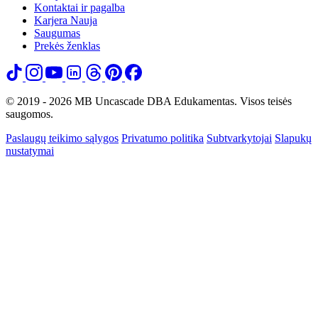
Kontaktai ir pagalba
Karjera
Nauja
Saugumas
Prekės ženklas
© 2019 - 2026 MB Uncascade DBA Edukamentas. Visos teisės
saugomos.
Paslaugų teikimo sąlygos
Privatumo politika
Subtvarkytojai
Slapukų
nustatymai