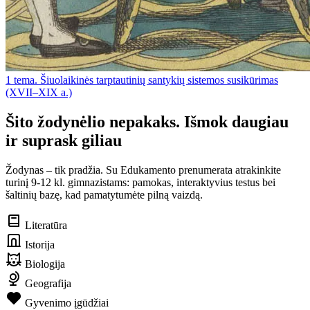
1 tema. Šiuolaikinės tarptautinių santykių sistemos susikūrimas
(XVII–XIX a.)
Šito žodynėlio nepakaks. Išmok daugiau
ir suprask giliau
Žodynas – tik pradžia. Su Edukamento prenumerata atrakinkite
turinį 9-12 kl. gimnazistams: pamokas, interaktyvius testus bei
šaltinių bazę, kad pamatytumėte pilną vaizdą.
Literatūra
Istorija
Biologija
Geografija
Gyvenimo įgūdžiai