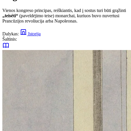
Vienos kongreso principas, reiškiantis, kad į sostus turi būti grąžinti
„teisėti“
(paveldėjimo teise) monarchai, kuriuos buvo nuvertusi
Prancūzijos revoliucija arba Napoleonas.
Dalykas:
Istorija
Šaltinis: