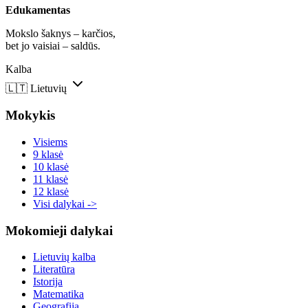
Edukamentas
Mokslo šaknys – karčios,
bet jo vaisiai – saldūs.
Kalba
🇱🇹
Lietuvių
Mokykis
Visiems
9 klasė
10 klasė
11 klasė
12 klasė
Visi dalykai ->
Mokomieji dalykai
Lietuvių kalba
Literatūra
Istorija
Matematika
Geografija