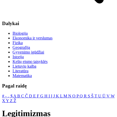
Dalykai
Biologija
Ekonomika ir verslumas
Fizika
Geografija
Gyvenimo įgūdžiai
Istorija
Kelių eismo taisyklės
Lietuvių kalba
Literatūra
Matematika
Pagal raidę
#
‐
„
$
A
B
C
Č
D
E
F
G
H
I
Į
J
K
L
M
N
O
P
Q
R
S
Š
T
U
Ū
V
W
X
Y
Z
Ž
Legitimizmas