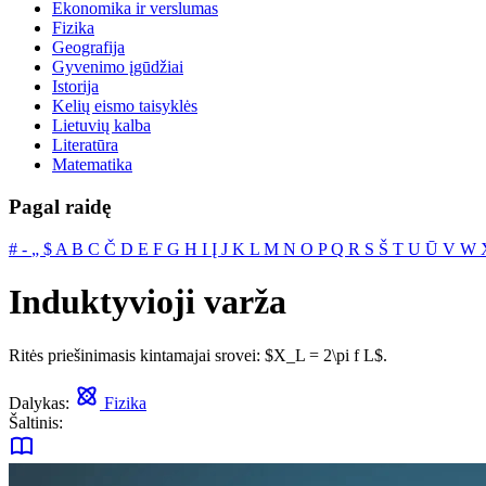
Ekonomika ir verslumas
Fizika
Geografija
Gyvenimo įgūdžiai
Istorija
Kelių eismo taisyklės
Lietuvių kalba
Literatūra
Matematika
Pagal raidę
#
‐
„
$
A
B
C
Č
D
E
F
G
H
I
Į
J
K
L
M
N
O
P
Q
R
S
Š
T
U
Ū
V
W
Induktyvioji varža
Ritės priešinimasis kintamajai srovei: $X_L = 2\pi f L$.
Dalykas:
Fizika
Šaltinis: