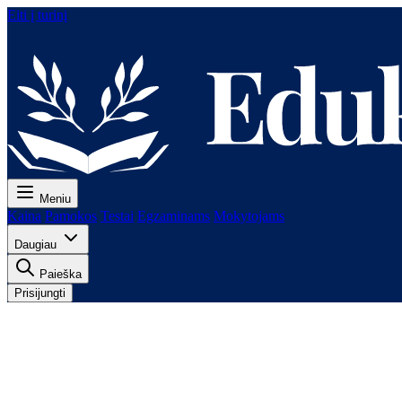
Eiti į turinį
Meniu
Kaina
Pamokos
Testai
Egzaminams
Mokytojams
Daugiau
Paieška
Prisijungti