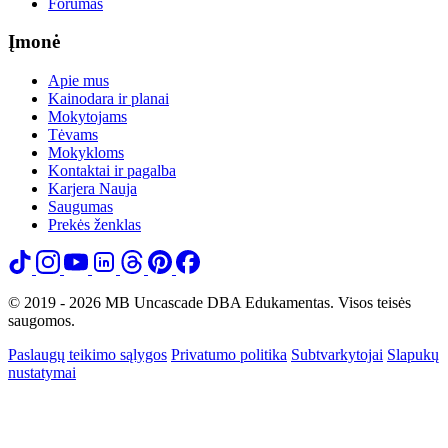
Forumas
Įmonė
Apie mus
Kainodara ir planai
Mokytojams
Tėvams
Mokykloms
Kontaktai ir pagalba
Karjera
Nauja
Saugumas
Prekės ženklas
© 2019 - 2026 MB Uncascade DBA Edukamentas. Visos teisės
saugomos.
Paslaugų teikimo sąlygos
Privatumo politika
Subtvarkytojai
Slapukų
nustatymai