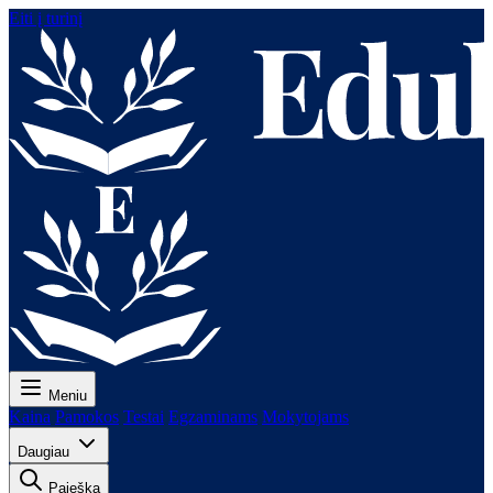
Eiti į turinį
Meniu
Kaina
Pamokos
Testai
Egzaminams
Mokytojams
Daugiau
Paieška