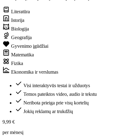
Literatūra
Istorija
Biologija
Geografija
Gyvenimo įgūdžiai
Matematika
Fizika
Ekonomika ir verslumas
Visi interaktyvūs testai ir užduotys
Temos pateiktos video, audio ir tekstu
Neribota prieiga prie visų kortelių
Jokių reklamų ar trukdžių
9,99 €
per mėnesį