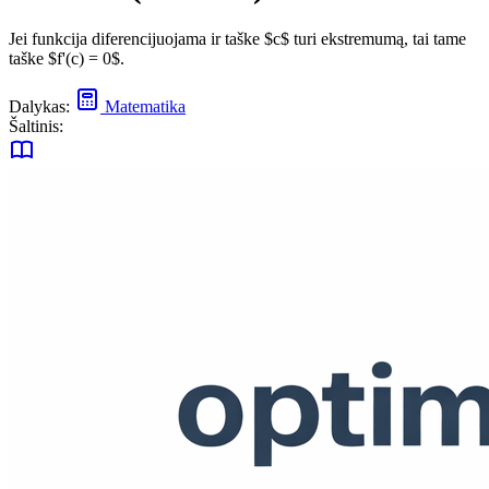
Jei funkcija diferencijuojama ir taške $c$ turi ekstremumą, tai tame
taške $f'(c) = 0$.
Dalykas:
Matematika
Šaltinis: