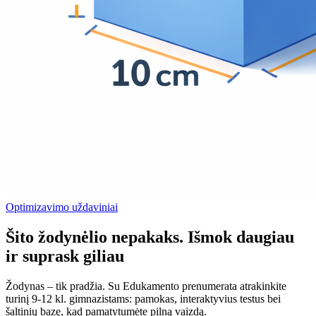
Optimizavimo uždaviniai
Šito žodynėlio nepakaks. Išmok daugiau
ir suprask giliau
Žodynas – tik pradžia. Su Edukamento prenumerata atrakinkite
turinį 9-12 kl. gimnazistams: pamokas, interaktyvius testus bei
šaltinių bazę, kad pamatytumėte pilną vaizdą.