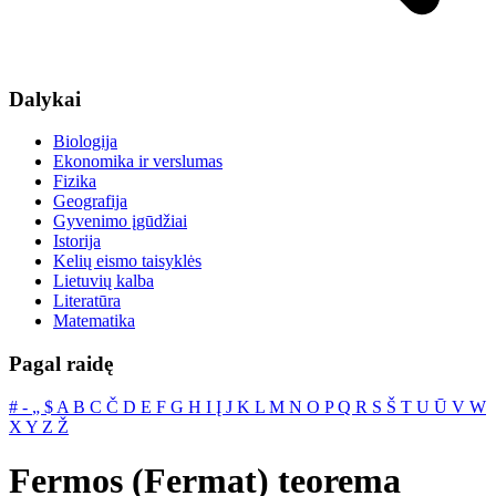
Dalykai
Biologija
Ekonomika ir verslumas
Fizika
Geografija
Gyvenimo įgūdžiai
Istorija
Kelių eismo taisyklės
Lietuvių kalba
Literatūra
Matematika
Pagal raidę
#
‐
„
$
A
B
C
Č
D
E
F
G
H
I
Į
J
K
L
M
N
O
P
Q
R
S
Š
T
U
Ū
V
W
X
Y
Z
Ž
Fermos (Fermat) teorema