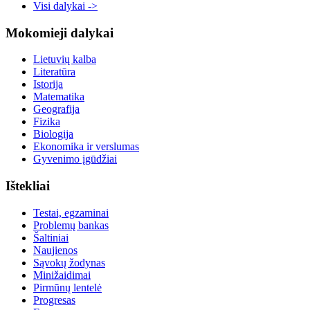
Visi dalykai ->
Mokomieji dalykai
Lietuvių kalba
Literatūra
Istorija
Matematika
Geografija
Fizika
Biologija
Ekonomika ir verslumas
Gyvenimo įgūdžiai
Ištekliai
Testai, egzaminai
Problemų bankas
Šaltiniai
Naujienos
Sąvokų žodynas
Minižaidimai
Pirmūnų lentelė
Progresas