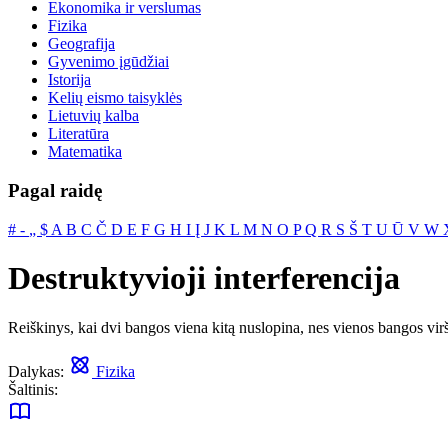
Ekonomika ir verslumas
Fizika
Geografija
Gyvenimo įgūdžiai
Istorija
Kelių eismo taisyklės
Lietuvių kalba
Literatūra
Matematika
Pagal raidę
#
‐
„
$
A
B
C
Č
D
E
F
G
H
I
Į
J
K
L
M
N
O
P
Q
R
S
Š
T
U
Ū
V
W
Destruktyvioji interferencija
Reiškinys, kai dvi bangos viena kitą nuslopina, nes vienos bangos v
Dalykas:
Fizika
Šaltinis: