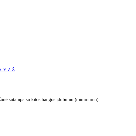
X
Y
Z
Ž
iršūnė sutampa su kitos bangos įdubumu (minimumu).