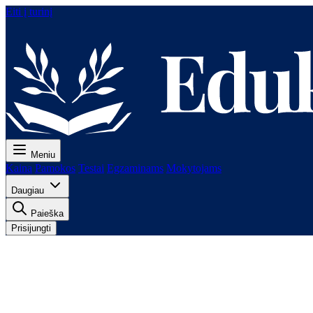
Eiti į turinį
Meniu
Kaina
Pamokos
Testai
Egzaminams
Mokytojams
Daugiau
Paieška
Prisijungti