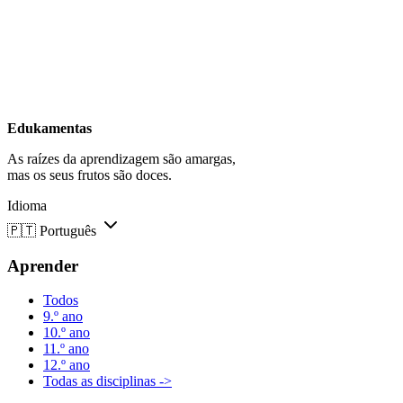
Edukamentas
As raízes da aprendizagem são amargas,
mas os seus frutos são doces.
Idioma
🇵🇹
Português
Aprender
Todos
9.º ano
10.º ano
11.º ano
12.º ano
Todas as disciplinas ->