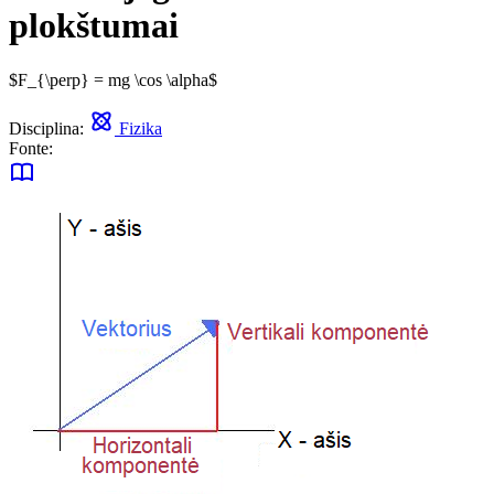
plokštumai
$F_{\perp} = mg \cos \alpha$
Disciplina:
Fizika
Fonte: