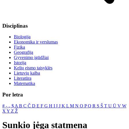
Disciplinas
Biologija
Ekonomika ir verslumas
Fizika
Geografija
Gyvenimo įgūdžiai
Istorija
Kelių eismo taisyklės
Lietuvių kalba
Literatūra
Matematika
Por letra
#
‐
„
$
A
B
C
Č
D
E
F
G
H
I
Į
J
K
L
M
N
O
P
Q
R
S
Š
T
U
Ū
V
W
X
Y
Z
Ž
Sunkio jėga statmena