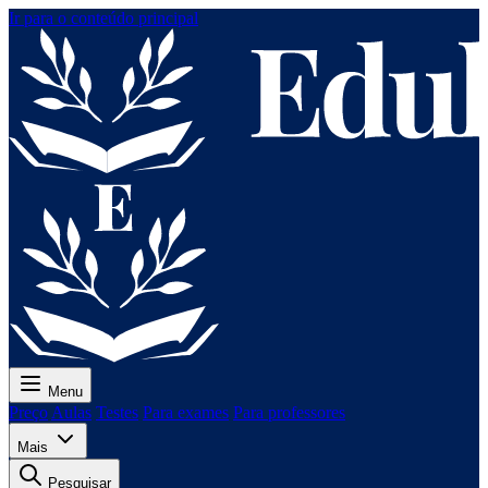
Ir para o conteúdo principal
Menu
Preço
Aulas
Testes
Para exames
Para professores
Mais
Pesquisar