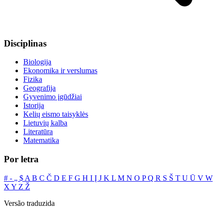
Disciplinas
Biologija
Ekonomika ir verslumas
Fizika
Geografija
Gyvenimo įgūdžiai
Istorija
Kelių eismo taisyklės
Lietuvių kalba
Literatūra
Matematika
Por letra
#
‐
„
$
A
B
C
Č
D
E
F
G
H
I
Į
J
K
L
M
N
O
P
Q
R
S
Š
T
U
Ū
V
W
X
Y
Z
Ž
Versão traduzida