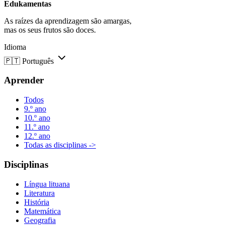
Edukamentas
As raízes da aprendizagem são amargas,
mas os seus frutos são doces.
Idioma
🇵🇹
Português
Aprender
Todos
9.º ano
10.º ano
11.º ano
12.º ano
Todas as disciplinas ->
Disciplinas
Língua lituana
Literatura
História
Matemática
Geografia