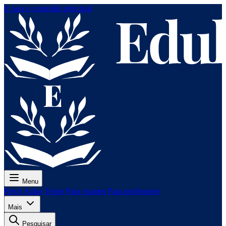
Ir para o conteúdo principal
Menu
Preço
Aulas
Testes
Para exames
Para professores
Mais
Pesquisar