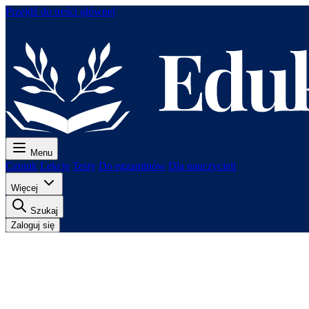
Przejdź do treści głównej
Menu
Cennik
Lekcje
Testy
Do egzaminów
Dla nauczycieli
Więcej
Szukaj
Zaloguj się