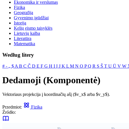
Ekonomika ir verslumas
Fizika
Geografija
Gyvenimo įgūdžiai
Istorija
Kelių eismo taisyklės
Lietuvių kalba
Literatūra
Matematika
Według litery
#
‐
„
$
A
B
C
Č
D
E
F
G
H
I
Į
J
K
L
M
N
O
P
Q
R
S
Š
T
U
Ū
V
W
Dedamoji (Komponentė)
Vektoriaus projekcija į koordinačių ašį ($v_x$ arba $v_y$).
Przedmiot:
Fizika
Źródło: