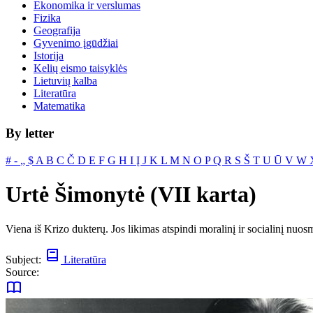
Ekonomika ir verslumas
Fizika
Geografija
Gyvenimo įgūdžiai
Istorija
Kelių eismo taisyklės
Lietuvių kalba
Literatūra
Matematika
By letter
#
‐
„
$
A
B
C
Č
D
E
F
G
H
I
Į
J
K
L
M
N
O
P
Q
R
S
Š
T
U
Ū
V
W
Urtė Šimonytė (VII karta)
Viena iš Krizo dukterų. Jos likimas atspindi moralinį ir socialinį nu
Subject:
Literatūra
Source: