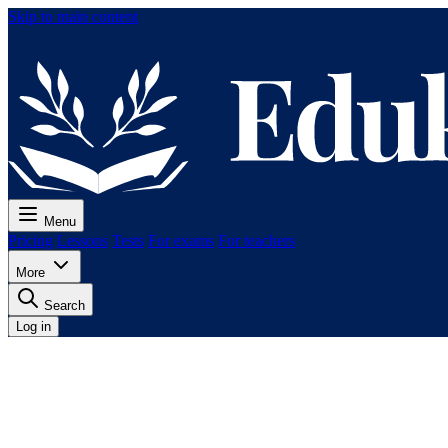
Skip to main content
Menu
Pricing
Lessons
Tests
For exams
For teachers
More
Search
Log in