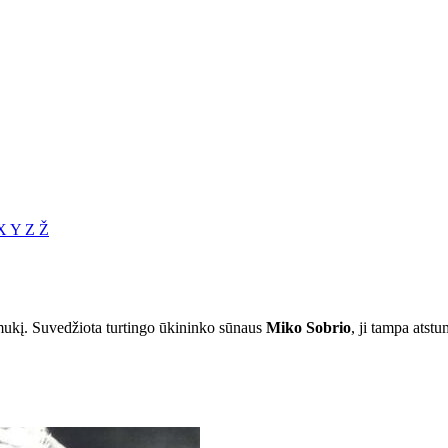
X
Y
Z
Ž
osmukį. Suvedžiota turtingo ūkininko sūnaus
Miko Sobrio
, ji tampa atst