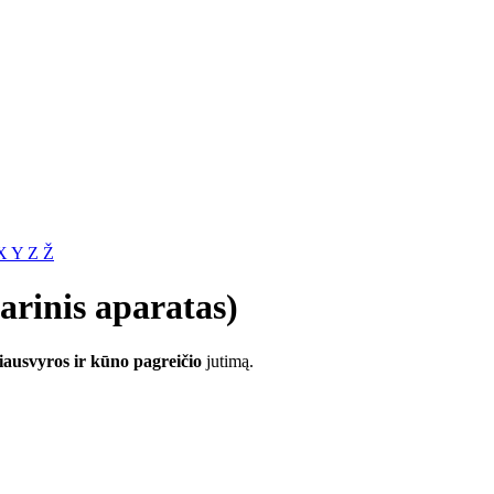
X
Y
Z
Ž
arinis aparatas)
iausvyros ir kūno pagreičio
jutimą.