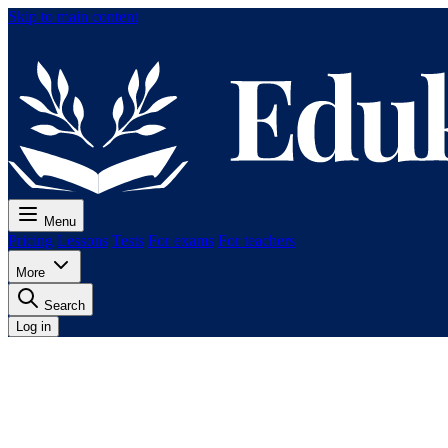
Skip to main content
Menu
Pricing
Lessons
Tests
For exams
For teachers
More
Search
Log in