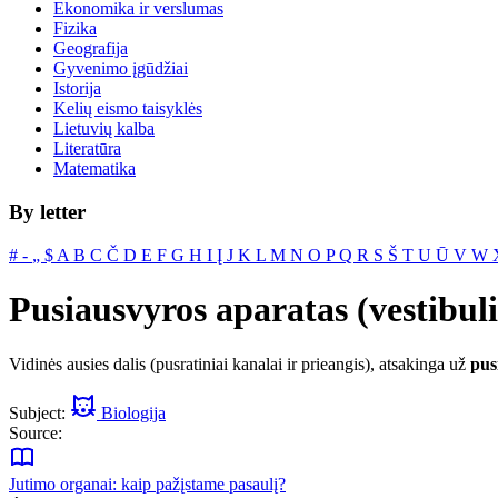
Ekonomika ir verslumas
Fizika
Geografija
Gyvenimo įgūdžiai
Istorija
Kelių eismo taisyklės
Lietuvių kalba
Literatūra
Matematika
By letter
#
‐
„
$
A
B
C
Č
D
E
F
G
H
I
Į
J
K
L
M
N
O
P
Q
R
S
Š
T
U
Ū
V
W
Pusiausvyros aparatas (vestibuli
Vidinės ausies dalis (pusratiniai kanalai ir prieangis), atsakinga už
pus
Subject:
Biologija
Source:
Jutimo organai: kaip pažįstame pasaulį?