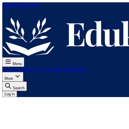
Skip to main content
Menu
Pricing
Lessons
Tests
For exams
For teachers
More
Search
Log in