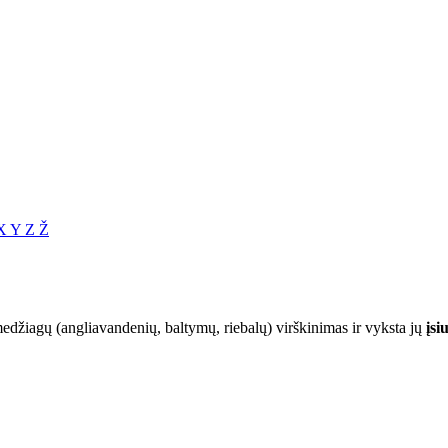
X
Y
Z
Ž
edžiagų (angliavandenių, baltymų, riebalų) virškinimas ir vyksta jų
įsi