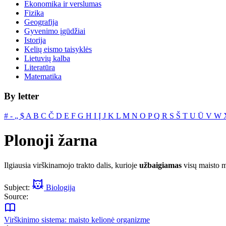
Ekonomika ir verslumas
Fizika
Geografija
Gyvenimo įgūdžiai
Istorija
Kelių eismo taisyklės
Lietuvių kalba
Literatūra
Matematika
By letter
#
‐
„
$
A
B
C
Č
D
E
F
G
H
I
Į
J
K
L
M
N
O
P
Q
R
S
Š
T
U
Ū
V
W
Plonoji žarna
Ilgiausia virškinamojo trakto dalis, kurioje
užbaigiamas
visų maisto m
Subject:
Biologija
Source:
Virškinimo sistema: maisto kelionė organizme