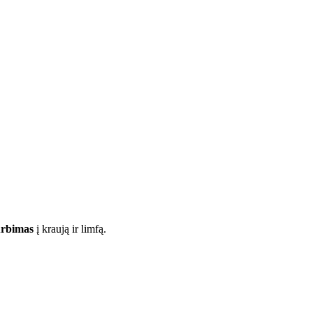
urbimas
į kraują ir limfą.