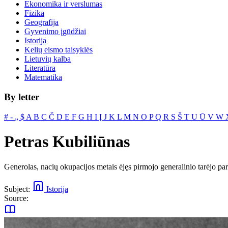
Ekonomika ir verslumas
Fizika
Geografija
Gyvenimo įgūdžiai
Istorija
Kelių eismo taisyklės
Lietuvių kalba
Literatūra
Matematika
By letter
#
‐
„
$
A
B
C
Č
D
E
F
G
H
I
Į
J
K
L
M
N
O
P
Q
R
S
Š
T
U
Ū
V
W
Petras Kubiliūnas
Generolas, nacių okupacijos metais ėjęs pirmojo generalinio tarėjo par
Subject:
Istorija
Source: