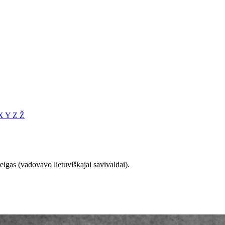
X
Y
Z
Ž
eigas (vadovavo lietuviškajai savivaldai).