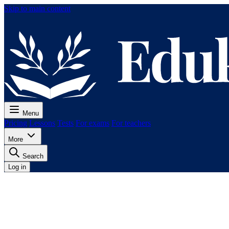
Skip to main content
Menu
Pricing
Lessons
Tests
For exams
For teachers
More
Search
Log in