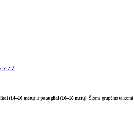
X
Y
Z
Ž
ikai (14–16 metų)
ir
paaugliai (16–18 metų)
. Šioms grupėms taikomi s