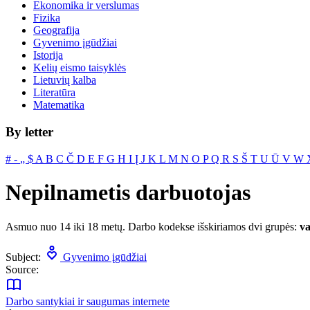
Ekonomika ir verslumas
Fizika
Geografija
Gyvenimo įgūdžiai
Istorija
Kelių eismo taisyklės
Lietuvių kalba
Literatūra
Matematika
By letter
#
‐
„
$
A
B
C
Č
D
E
F
G
H
I
Į
J
K
L
M
N
O
P
Q
R
S
Š
T
U
Ū
V
W
Nepilnametis darbuotojas
Asmuo nuo 14 iki 18 metų. Darbo kodekse išskiriamos dvi grupės:
va
Subject:
Gyvenimo įgūdžiai
Source:
Darbo santykiai ir saugumas internete