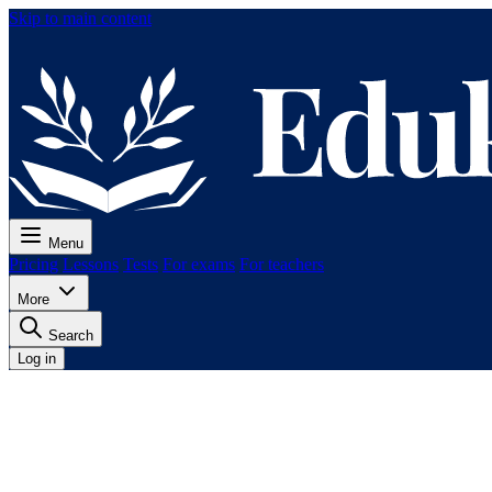
Skip to main content
Menu
Pricing
Lessons
Tests
For exams
For teachers
More
Search
Log in