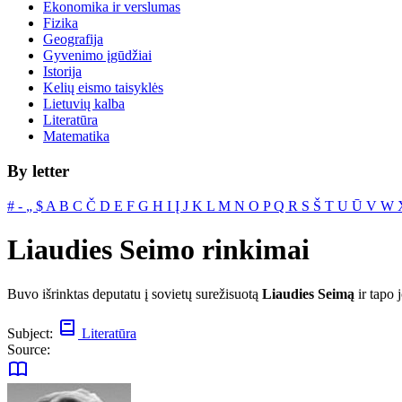
Ekonomika ir verslumas
Fizika
Geografija
Gyvenimo įgūdžiai
Istorija
Kelių eismo taisyklės
Lietuvių kalba
Literatūra
Matematika
By letter
#
‐
„
$
A
B
C
Č
D
E
F
G
H
I
Į
J
K
L
M
N
O
P
Q
R
S
Š
T
U
Ū
V
W
Liaudies Seimo rinkimai
Buvo išrinktas deputatu į sovietų surežisuotą
Liaudies Seimą
ir tapo 
Subject:
Literatūra
Source: