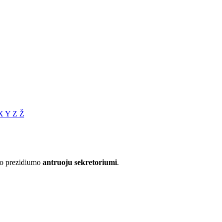
X
Y
Z
Ž
jo prezidiumo
antruoju sekretoriumi
.