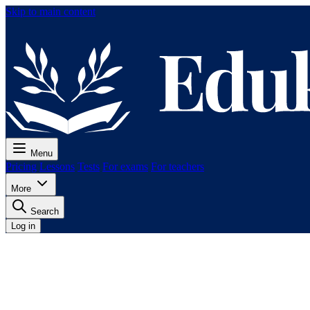
Skip to main content
Menu
Pricing
Lessons
Tests
For exams
For teachers
More
Search
Log in