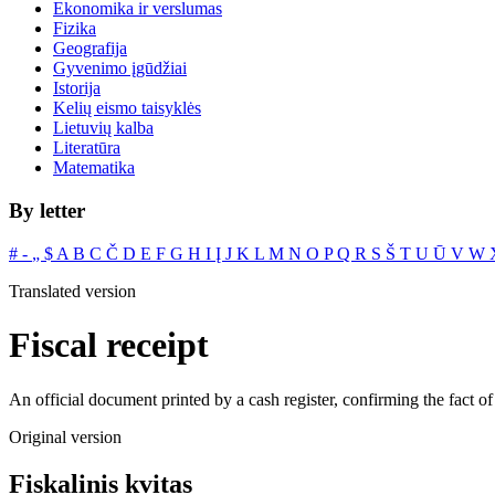
Ekonomika ir verslumas
Fizika
Geografija
Gyvenimo įgūdžiai
Istorija
Kelių eismo taisyklės
Lietuvių kalba
Literatūra
Matematika
By letter
#
‐
„
$
A
B
C
Č
D
E
F
G
H
I
Į
J
K
L
M
N
O
P
Q
R
S
Š
T
U
Ū
V
W
Translated version
Fiscal receipt
An official document printed by a cash register, confirming the fact of
Original version
Fiskalinis kvitas