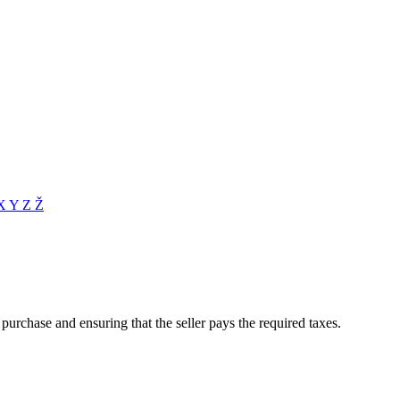
X
Y
Z
Ž
 purchase and ensuring that the seller pays the required taxes.