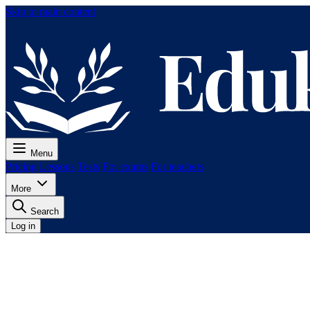
Skip to main content
Menu
Pricing
Lessons
Tests
For exams
For teachers
More
Search
Log in