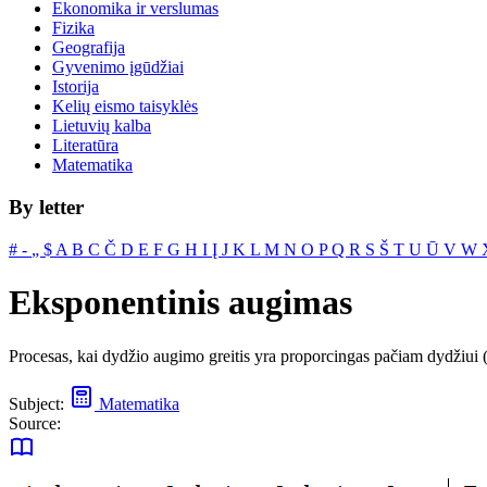
Ekonomika ir verslumas
Fizika
Geografija
Gyvenimo įgūdžiai
Istorija
Kelių eismo taisyklės
Lietuvių kalba
Literatūra
Matematika
By letter
#
‐
„
$
A
B
C
Č
D
E
F
G
H
I
Į
J
K
L
M
N
O
P
Q
R
S
Š
T
U
Ū
V
W
Eksponentinis augimas
Procesas, kai dydžio augimo greitis yra proporcingas pačiam dydžiui (
Subject:
Matematika
Source: