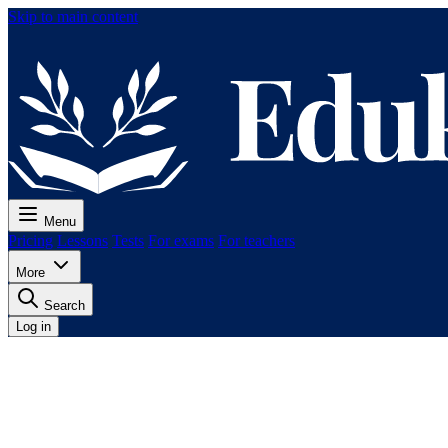
Skip to main content
Menu
Pricing
Lessons
Tests
For exams
For teachers
More
Search
Log in