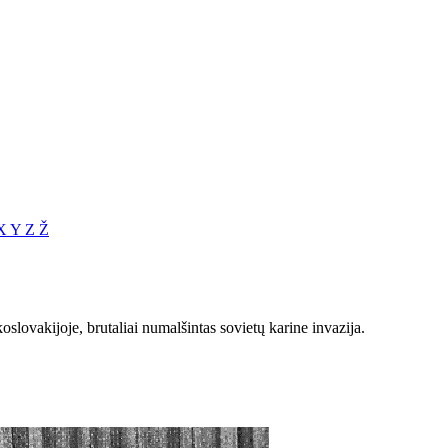
X
Y
Z
Ž
ovakijoje, brutaliai numalšintas sovietų karine invazija.