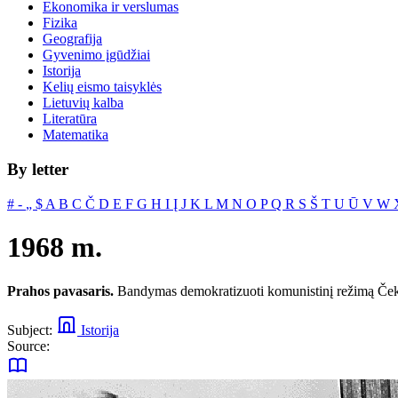
Ekonomika ir verslumas
Fizika
Geografija
Gyvenimo įgūdžiai
Istorija
Kelių eismo taisyklės
Lietuvių kalba
Literatūra
Matematika
By letter
#
‐
„
$
A
B
C
Č
D
E
F
G
H
I
Į
J
K
L
M
N
O
P
Q
R
S
Š
T
U
Ū
V
W
1968 m.
Prahos pavasaris.
Bandymas demokratizuoti komunistinį režimą Čekosl
Subject:
Istorija
Source: