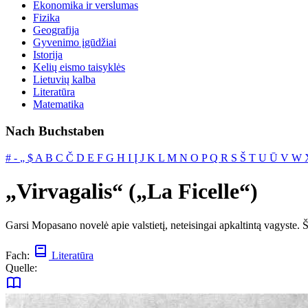
Ekonomika ir verslumas
Fizika
Geografija
Gyvenimo įgūdžiai
Istorija
Kelių eismo taisyklės
Lietuvių kalba
Literatūra
Matematika
Nach Buchstaben
#
‐
„
$
A
B
C
Č
D
E
F
G
H
I
Į
J
K
L
M
N
O
P
Q
R
S
Š
T
U
Ū
V
W
„Virvagalis“ („La Ficelle“)
Garsi Mopasano novelė apie valstietį, neteisingai apkaltintą vagyste. 
Fach:
Literatūra
Quelle: