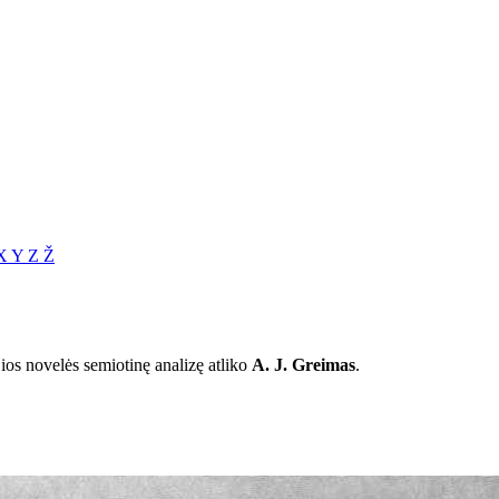
X
Y
Z
Ž
Šios novelės semiotinę analizę atliko
A. J. Greimas
.