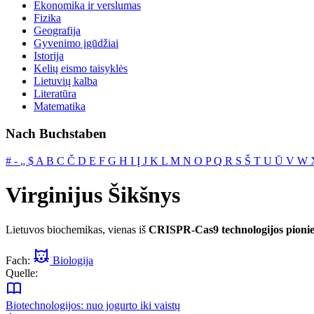
Ekonomika ir verslumas
Fizika
Geografija
Gyvenimo įgūdžiai
Istorija
Kelių eismo taisyklės
Lietuvių kalba
Literatūra
Matematika
Nach Buchstaben
#
‐
„
$
A
B
C
Č
D
E
F
G
H
I
Į
J
K
L
M
N
O
P
Q
R
S
Š
T
U
Ū
V
W
Virginijus Šikšnys
Lietuvos biochemikas, vienas iš
CRISPR-Cas9 technologijos pionie
Fach:
Biologija
Quelle:
Biotechnologijos: nuo jogurto iki vaistų