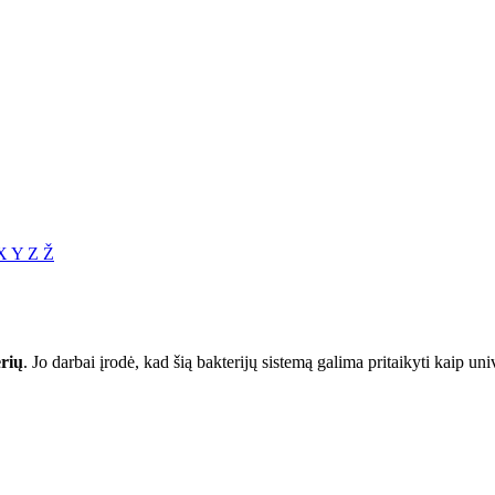
X
Y
Z
Ž
rių
. Jo darbai įrodė, kad šią bakterijų sistemą galima pritaikyti kaip u