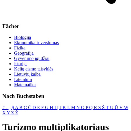
Fächer
Biologija
Ekonomika ir verslumas
Fizika
Geografija
Gyvenimo įgūdžiai
Istorija
Kelių eismo taisyklės
Lietuvių kalba
Literatūra
Matematika
Nach Buchstaben
#
‐
„
$
A
B
C
Č
D
E
F
G
H
I
Į
J
K
L
M
N
O
P
Q
R
S
Š
T
U
Ū
V
W
X
Y
Z
Ž
Turizmo multiplikatoriaus