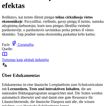
efektas
Reiškinys, kai turisto išleisti pinigai
toliau cirkuliuoja vietos
ekonomikoje
. Pavyzdžiui, viešbutis, gavęs pinigų iš turisto, sumoka
atlyginimą darbuotojui, kuris tuos pinigus išleidžia vietinėje
parduotuvėje, o parduotuvės savininkas perka prekes iš vietos
ūkininko. Taip pradinė suma ekonomiką paskatina kelis kartus.
Fach:
Geografija
Quelle:
Turizmas kaip globali industrija
Über Edukamentas
Edukamentas ist eine litauische Lernplattform zum Schulcurriculum
mit
Lernnotizen, Tests und interaktiven Inhalten
, die am
nationalen Bildungsprogramm ausgerichtet sind. Die Seiten werden
automatisch übersetzt und sind damit eine gute Ressource für
Litauischlernende, die litauische Diaspora und alle, die wissen
möchten, was litauische Schüler/innen lernen.