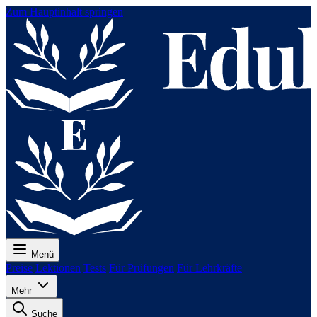
Zum Hauptinhalt springen
Menü
Preise
Lektionen
Tests
Für Prüfungen
Für Lehrkräfte
Mehr
Suche