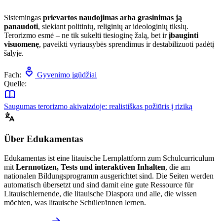
Sistemingas
prievartos naudojimas arba grasinimas ją
panaudoti
, siekiant politinių, religinių ar ideologinių tikslų.
Terorizmo esmė – ne tik sukelti tiesioginę žalą, bet ir
įbauginti
visuomenę
, paveikti vyriausybės sprendimus ir destabilizuoti padėtį
šalyje.
Fach:
Gyvenimo įgūdžiai
Quelle:
Saugumas terorizmo akivaizdoje: realistiškas požiūris į riziką
Über Edukamentas
Edukamentas ist eine litauische Lernplattform zum Schulcurriculum
mit
Lernnotizen, Tests und interaktiven Inhalten
, die am
nationalen Bildungsprogramm ausgerichtet sind. Die Seiten werden
automatisch übersetzt und sind damit eine gute Ressource für
Litauischlernende, die litauische Diaspora und alle, die wissen
möchten, was litauische Schüler/innen lernen.