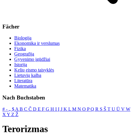
Fächer
Biologija
Ekonomika ir verslumas
Fizika
Geografija
Gyvenimo įgūdžiai
Istorija
Kelių eismo taisyklės
Lietuvių kalba
Literatūra
Matematika
Nach Buchstaben
#
‐
„
$
A
B
C
Č
D
E
F
G
H
I
Į
J
K
L
M
N
O
P
Q
R
S
Š
T
U
Ū
V
W
X
Y
Z
Ž
Terorizmas