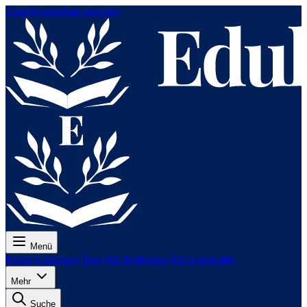
Zum Hauptinhalt springen
Menü
Preise
Lektionen
Tests
Für Prüfungen
Für Lehrkräfte
Mehr
Suche