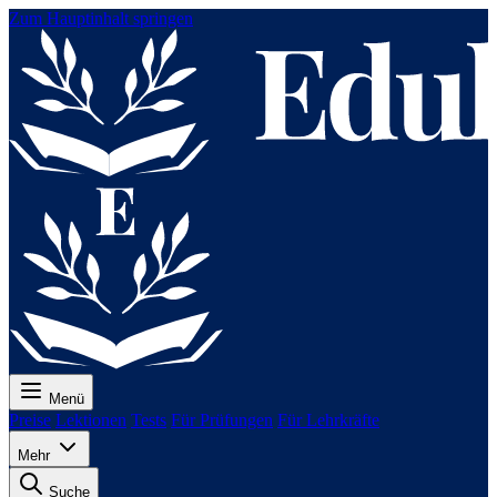
Zum Hauptinhalt springen
Menü
Preise
Lektionen
Tests
Für Prüfungen
Für Lehrkräfte
Mehr
Suche