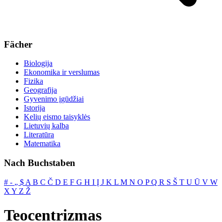
Fächer
Biologija
Ekonomika ir verslumas
Fizika
Geografija
Gyvenimo įgūdžiai
Istorija
Kelių eismo taisyklės
Lietuvių kalba
Literatūra
Matematika
Nach Buchstaben
#
‐
„
$
A
B
C
Č
D
E
F
G
H
I
Į
J
K
L
M
N
O
P
Q
R
S
Š
T
U
Ū
V
W
X
Y
Z
Ž
Teocentrizmas