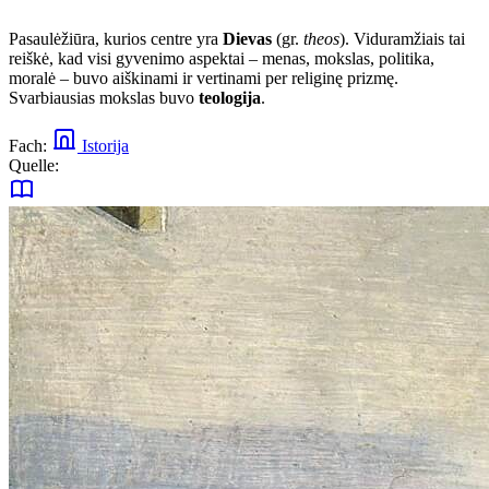
Pasaulėžiūra, kurios centre yra
Dievas
(gr.
theos
). Viduramžiais tai
reiškė, kad visi gyvenimo aspektai – menas, mokslas, politika,
moralė – buvo aiškinami ir vertinami per religinę prizmę.
Svarbiausias mokslas buvo
teologija
.
Fach:
Istorija
Quelle: