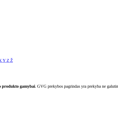
X
Y
Z
Ž
io produkto gamybai
. GVG prekybos pagrindas yra prekyba ne galutinė