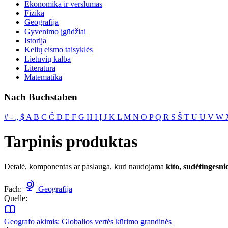
Ekonomika ir verslumas
Fizika
Geografija
Gyvenimo įgūdžiai
Istorija
Kelių eismo taisyklės
Lietuvių kalba
Literatūra
Matematika
Nach Buchstaben
#
‐
„
$
A
B
C
Č
D
E
F
G
H
I
Į
J
K
L
M
N
O
P
Q
R
S
Š
T
U
Ū
V
W
Tarpinis produktas
Detalė, komponentas ar paslauga, kuri naudojama
kito, sudėtingesn
Fach:
Geografija
Quelle:
Geografo akimis: Globalios vertės kūrimo grandinės