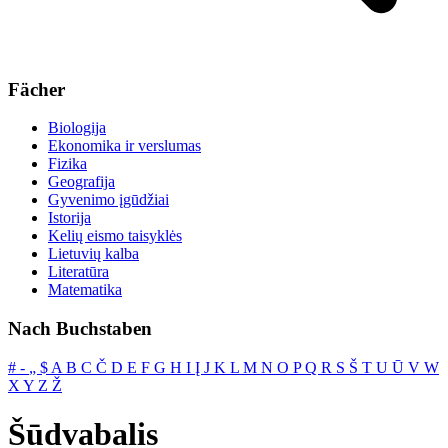
Fächer
Biologija
Ekonomika ir verslumas
Fizika
Geografija
Gyvenimo įgūdžiai
Istorija
Kelių eismo taisyklės
Lietuvių kalba
Literatūra
Matematika
Nach Buchstaben
#
‐
„
$
A
B
C
Č
D
E
F
G
H
I
Į
J
K
L
M
N
O
P
Q
R
S
Š
T
U
Ū
V
W
X
Y
Z
Ž
Šūdvabalis