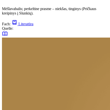
Mėšlavabalis; perkeltine prasme – niekšas, tinginys (Pričkaus
kreipinys į Slunkių).
Fach:
Literatūra
Quelle: