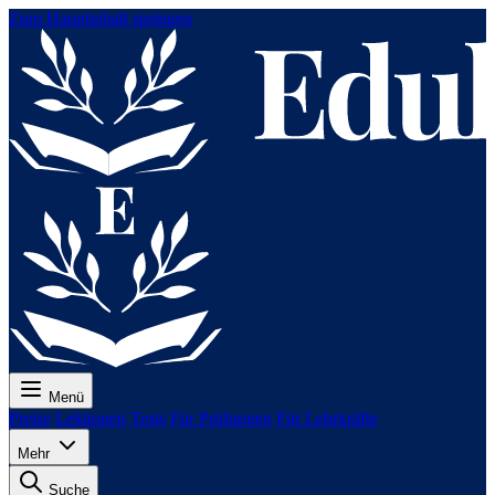
Zum Hauptinhalt springen
Menü
Preise
Lektionen
Tests
Für Prüfungen
Für Lehrkräfte
Mehr
Suche