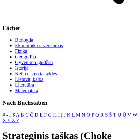
Fächer
Biologija
Ekonomika ir verslumas
Fizika
Geografija
Gyvenimo įgūdžiai
Istorija
Kelių eismo taisyklės
Lietuvių kalba
Literatūra
Matematika
Nach Buchstaben
#
‐
„
$
A
B
C
Č
D
E
F
G
H
I
Į
J
K
L
M
N
O
P
Q
R
S
Š
T
U
Ū
V
W
X
Y
Z
Ž
Strateginis taškas (Choke