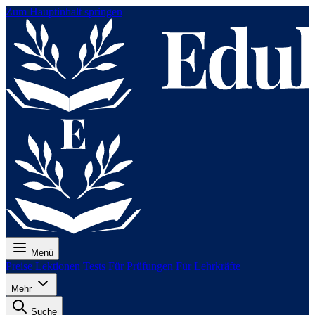
Zum Hauptinhalt springen
Menü
Preise
Lektionen
Tests
Für Prüfungen
Für Lehrkräfte
Mehr
Suche