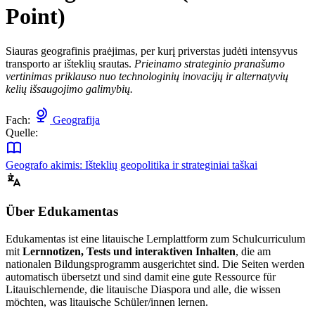
Point)
Siauras geografinis praėjimas, per kurį priverstas judėti intensyvus
transporto ar išteklių srautas.
Prieinamo strateginio pranašumo
vertinimas priklauso nuo technologinių inovacijų ir alternatyvių
kelių išsaugojimo galimybių.
Fach:
Geografija
Quelle:
Geografo akimis: Išteklių geopolitika ir strateginiai taškai
Über Edukamentas
Edukamentas ist eine litauische Lernplattform zum Schulcurriculum
mit
Lernnotizen, Tests und interaktiven Inhalten
, die am
nationalen Bildungsprogramm ausgerichtet sind. Die Seiten werden
automatisch übersetzt und sind damit eine gute Ressource für
Litauischlernende, die litauische Diaspora und alle, die wissen
möchten, was litauische Schüler/innen lernen.