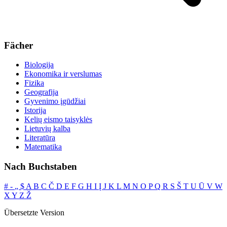
Fächer
Biologija
Ekonomika ir verslumas
Fizika
Geografija
Gyvenimo įgūdžiai
Istorija
Kelių eismo taisyklės
Lietuvių kalba
Literatūra
Matematika
Nach Buchstaben
#
‐
„
$
A
B
C
Č
D
E
F
G
H
I
Į
J
K
L
M
N
O
P
Q
R
S
Š
T
U
Ū
V
W
X
Y
Z
Ž
Übersetzte Version