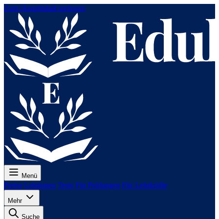
Zum Hauptinhalt springen
Menü
Preise
Lektionen
Tests
Für Prüfungen
Für Lehrkräfte
Mehr
Suche