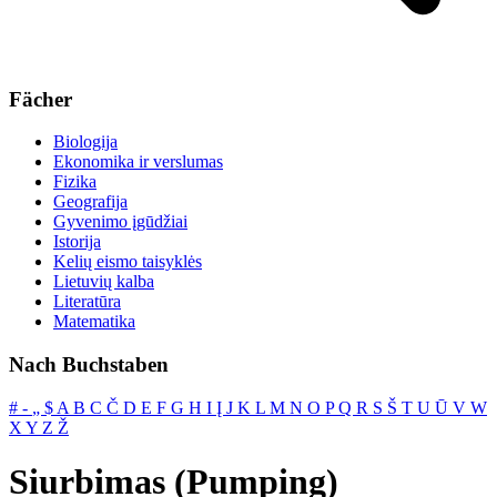
Fächer
Biologija
Ekonomika ir verslumas
Fizika
Geografija
Gyvenimo įgūdžiai
Istorija
Kelių eismo taisyklės
Lietuvių kalba
Literatūra
Matematika
Nach Buchstaben
#
‐
„
$
A
B
C
Č
D
E
F
G
H
I
Į
J
K
L
M
N
O
P
Q
R
S
Š
T
U
Ū
V
W
X
Y
Z
Ž
Siurbimas (Pumping)