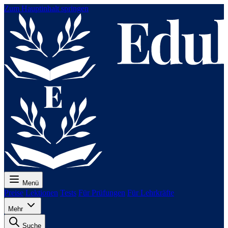
Zum Hauptinhalt springen
Menü
Preise
Lektionen
Tests
Für Prüfungen
Für Lehrkräfte
Mehr
Suche