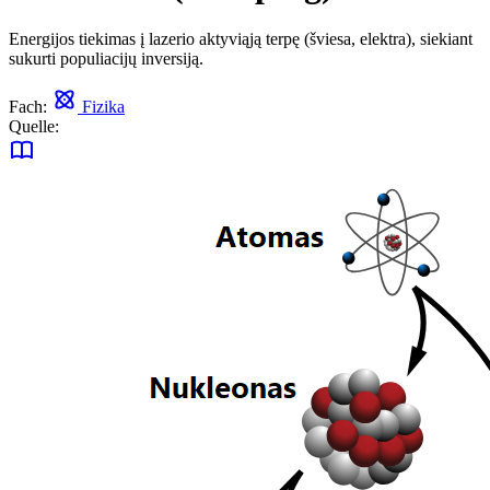
Energijos tiekimas į lazerio aktyviąją terpę (šviesa, elektra), siekiant
sukurti populiacijų inversiją.
Fach:
Fizika
Quelle: