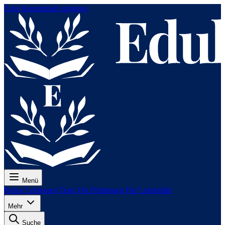
Zum Hauptinhalt springen
Menü
Preise
Lektionen
Tests
Für Prüfungen
Für Lehrkräfte
Mehr
Suche