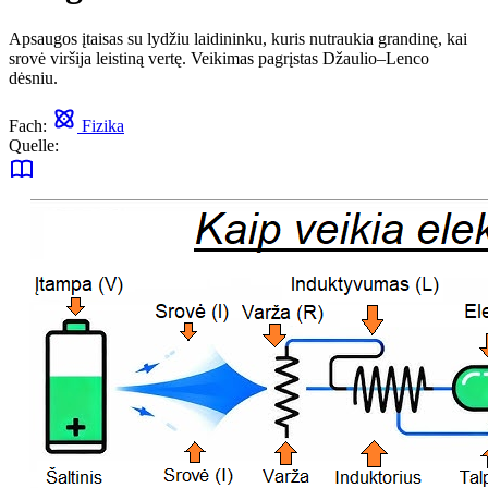
Apsaugos įtaisas su lydžiu laidininku, kuris nutraukia grandinę, kai
srovė viršija leistiną vertę. Veikimas pagrįstas Džaulio–Lenco
dėsniu.
Fach:
Fizika
Quelle: