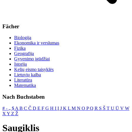
Fächer
Biologija
Ekonomika ir verslumas
Fizika
Geografija
Gyvenimo įgūdžiai
Istorija
Kelių eismo taisyklės
Lietuvių kalba
Literatūra
Matematika
Nach Buchstaben
#
‐
„
$
A
B
C
Č
D
E
F
G
H
I
Į
J
K
L
M
N
O
P
Q
R
S
Š
T
U
Ū
V
W
X
Y
Z
Ž
Saugiklis