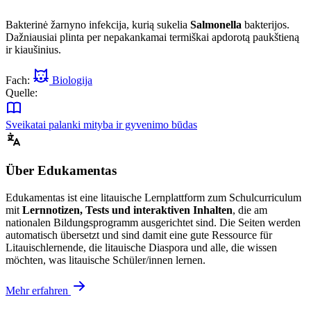
Bakterinė žarnyno infekcija, kurią sukelia
Salmonella
bakterijos.
Dažniausiai plinta per nepakankamai termiškai apdorotą paukštieną
ir kiaušinius.
Fach:
Biologija
Quelle:
Sveikatai palanki mityba ir gyvenimo būdas
Über Edukamentas
Edukamentas ist eine litauische Lernplattform zum Schulcurriculum
mit
Lernnotizen, Tests und interaktiven Inhalten
, die am
nationalen Bildungsprogramm ausgerichtet sind. Die Seiten werden
automatisch übersetzt und sind damit eine gute Ressource für
Litauischlernende, die litauische Diaspora und alle, die wissen
möchten, was litauische Schüler/innen lernen.
Mehr erfahren