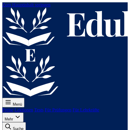
Zum Hauptinhalt springen
Menü
Preise
Lektionen
Tests
Für Prüfungen
Für Lehrkräfte
Mehr
Suche