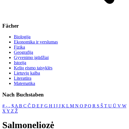
Fächer
Biologija
Ekonomika ir verslumas
Fizika
Geografija
Gyvenimo įgūdžiai
Istorija
Kelių eismo taisyklės
Lietuvių kalba
Literatūra
Matematika
Nach Buchstaben
#
‐
„
$
A
B
C
Č
D
E
F
G
H
I
Į
J
K
L
M
N
O
P
Q
R
S
Š
T
U
Ū
V
W
X
Y
Z
Ž
Salmoneliozė