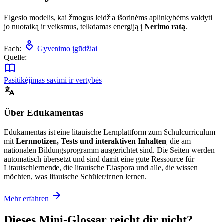
Elgesio modelis, kai žmogus leidžia išorinėms aplinkybėms valdyti
jo nuotaiką ir veiksmus, telkdamas energiją į
Nerimo ratą
.
Fach:
Gyvenimo įgūdžiai
Quelle:
Pasitikėjimas savimi ir vertybės
Über Edukamentas
Edukamentas ist eine litauische Lernplattform zum Schulcurriculum
mit
Lernnotizen, Tests und interaktiven Inhalten
, die am
nationalen Bildungsprogramm ausgerichtet sind. Die Seiten werden
automatisch übersetzt und sind damit eine gute Ressource für
Litauischlernende, die litauische Diaspora und alle, die wissen
möchten, was litauische Schüler/innen lernen.
Mehr erfahren
Dieses Mini-Glossar reicht dir nicht?