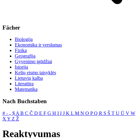
Fächer
Biologija
Ekonomika ir verslumas
Fizika
Geografija
Gyvenimo įgūdžiai
Istorija
Kelių eismo taisyklės
Lietuvių kalba
Literatūra
Matematika
Nach Buchstaben
#
‐
„
$
A
B
C
Č
D
E
F
G
H
I
Į
J
K
L
M
N
O
P
Q
R
S
Š
T
U
Ū
V
W
X
Y
Z
Ž
Reaktyvumas