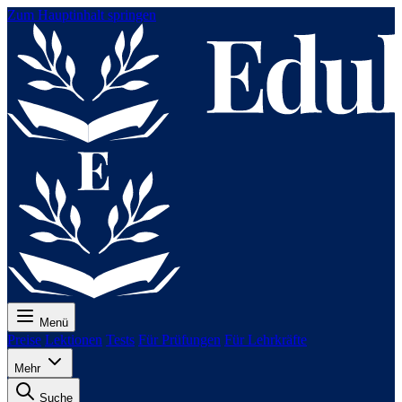
Zum Hauptinhalt springen
Menü
Preise
Lektionen
Tests
Für Prüfungen
Für Lehrkräfte
Mehr
Suche