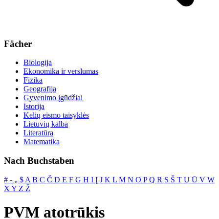
Fächer
Biologija
Ekonomika ir verslumas
Fizika
Geografija
Gyvenimo įgūdžiai
Istorija
Kelių eismo taisyklės
Lietuvių kalba
Literatūra
Matematika
Nach Buchstaben
#
‐
„
$
A
B
C
Č
D
E
F
G
H
I
Į
J
K
L
M
N
O
P
Q
R
S
Š
T
U
Ū
V
W
X
Y
Z
Ž
PVM atotrūkis