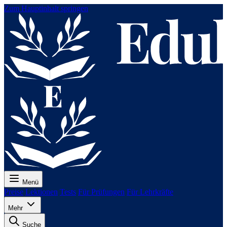
Zum Hauptinhalt springen
Menü
Preise
Lektionen
Tests
Für Prüfungen
Für Lehrkräfte
Mehr
Suche