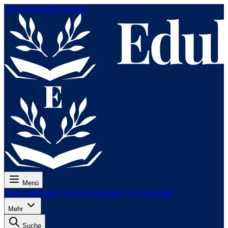
Zum Hauptinhalt springen
Menü
Preise
Lektionen
Tests
Für Prüfungen
Für Lehrkräfte
Mehr
Suche