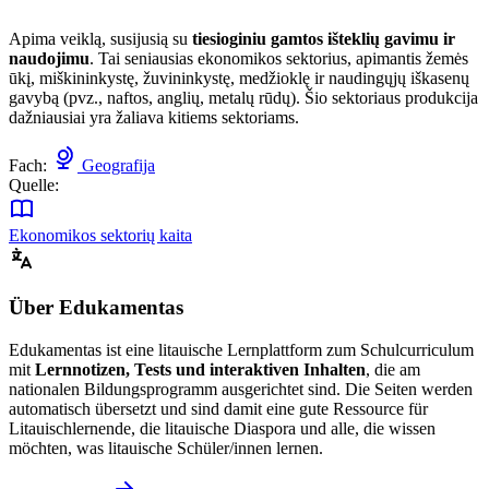
Apima veiklą, susijusią su
tiesioginiu gamtos išteklių gavimu ir
naudojimu
. Tai seniausias ekonomikos sektorius, apimantis žemės
ūkį, miškininkystę, žuvininkystę, medžioklę ir naudingųjų iškasenų
gavybą (pvz., naftos, anglių, metalų rūdų). Šio sektoriaus produkcija
dažniausiai yra žaliava kitiems sektoriams.
Fach:
Geografija
Quelle:
Ekonomikos sektorių kaita
Über Edukamentas
Edukamentas ist eine litauische Lernplattform zum Schulcurriculum
mit
Lernnotizen, Tests und interaktiven Inhalten
, die am
nationalen Bildungsprogramm ausgerichtet sind. Die Seiten werden
automatisch übersetzt und sind damit eine gute Ressource für
Litauischlernende, die litauische Diaspora und alle, die wissen
möchten, was litauische Schüler/innen lernen.