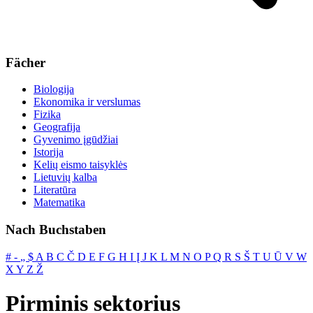
Fächer
Biologija
Ekonomika ir verslumas
Fizika
Geografija
Gyvenimo įgūdžiai
Istorija
Kelių eismo taisyklės
Lietuvių kalba
Literatūra
Matematika
Nach Buchstaben
#
‐
„
$
A
B
C
Č
D
E
F
G
H
I
Į
J
K
L
M
N
O
P
Q
R
S
Š
T
U
Ū
V
W
X
Y
Z
Ž
Pirminis sektorius