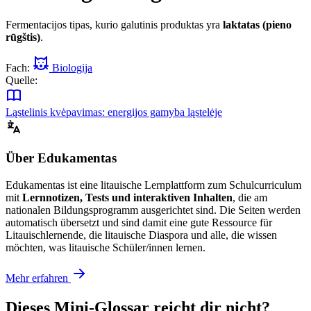
Fermentacijos tipas, kurio galutinis produktas yra
laktatas (pieno
rūgštis)
.
Fach:
Biologija
Quelle:
Ląstelinis kvėpavimas: energijos gamyba ląstelėje
Über Edukamentas
Edukamentas ist eine litauische Lernplattform zum Schulcurriculum
mit
Lernnotizen, Tests und interaktiven Inhalten
, die am
nationalen Bildungsprogramm ausgerichtet sind. Die Seiten werden
automatisch übersetzt und sind damit eine gute Ressource für
Litauischlernende, die litauische Diaspora und alle, die wissen
möchten, was litauische Schüler/innen lernen.
Mehr erfahren
Dieses Mini-Glossar reicht dir nicht?