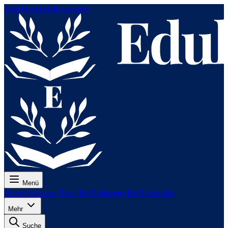
Zum Hauptinhalt springen
Menü
Preise
Lektionen
Tests
Für Prüfungen
Für Lehrkräfte
Mehr
Suche