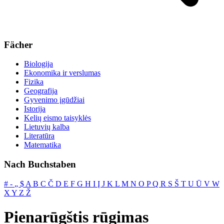
Fächer
Biologija
Ekonomika ir verslumas
Fizika
Geografija
Gyvenimo įgūdžiai
Istorija
Kelių eismo taisyklės
Lietuvių kalba
Literatūra
Matematika
Nach Buchstaben
#
‐
„
$
A
B
C
Č
D
E
F
G
H
I
Į
J
K
L
M
N
O
P
Q
R
S
Š
T
U
Ū
V
W
X
Y
Z
Ž
Pienarūgštis rūgimas