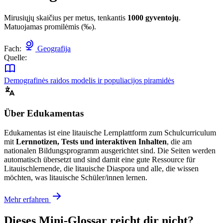
Mirusiųjų skaičius per metus, tenkantis
1000 gyventojų
.
Matuojamas promilėmis (‰).
Fach:
Geografija
Quelle:
Demografinės raidos modelis ir populiacijos piramidės
Über Edukamentas
Edukamentas ist eine litauische Lernplattform zum Schulcurriculum
mit
Lernnotizen, Tests und interaktiven Inhalten
, die am
nationalen Bildungsprogramm ausgerichtet sind. Die Seiten werden
automatisch übersetzt und sind damit eine gute Ressource für
Litauischlernende, die litauische Diaspora und alle, die wissen
möchten, was litauische Schüler/innen lernen.
Mehr erfahren
Dieses Mini-Glossar reicht dir nicht?