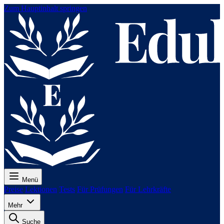
Zum Hauptinhalt springen
Menü
Preise
Lektionen
Tests
Für Prüfungen
Für Lehrkräfte
Mehr
Suche