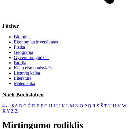
Fächer
Biologija
Ekonomika ir verslumas
Fizika
Geografija
Gyvenimo įgūdžiai
Istorija
Kelių eismo taisyklės
Lietuvių kalba
Literatūra
Matematika
Nach Buchstaben
#
‐
„
$
A
B
C
Č
D
E
F
G
H
I
Į
J
K
L
M
N
O
P
Q
R
S
Š
T
U
Ū
V
W
X
Y
Z
Ž
Mirtingumo rodiklis