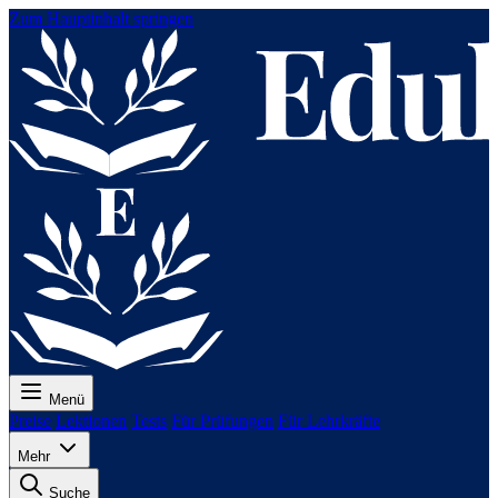
Zum Hauptinhalt springen
Menü
Preise
Lektionen
Tests
Für Prüfungen
Für Lehrkräfte
Mehr
Suche