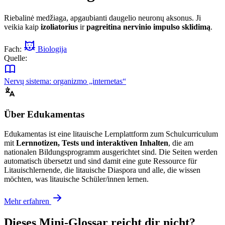
Riebalinė medžiaga, apgaubianti daugelio neuronų aksonus. Ji
veikia kaip
izoliatorius
ir
pagreitina nervinio impulso sklidimą
.
Fach:
Biologija
Quelle:
Nervų sistema: organizmo „internetas“
Über Edukamentas
Edukamentas ist eine litauische Lernplattform zum Schulcurriculum
mit
Lernnotizen, Tests und interaktiven Inhalten
, die am
nationalen Bildungsprogramm ausgerichtet sind. Die Seiten werden
automatisch übersetzt und sind damit eine gute Ressource für
Litauischlernende, die litauische Diaspora und alle, die wissen
möchten, was litauische Schüler/innen lernen.
Mehr erfahren
Dieses Mini-Glossar reicht dir nicht?