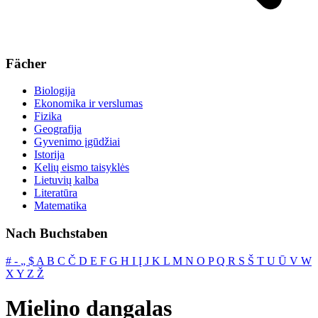
Fächer
Biologija
Ekonomika ir verslumas
Fizika
Geografija
Gyvenimo įgūdžiai
Istorija
Kelių eismo taisyklės
Lietuvių kalba
Literatūra
Matematika
Nach Buchstaben
#
‐
„
$
A
B
C
Č
D
E
F
G
H
I
Į
J
K
L
M
N
O
P
Q
R
S
Š
T
U
Ū
V
W
X
Y
Z
Ž
Mielino dangalas