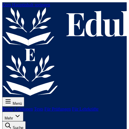
Zum Hauptinhalt springen
Menü
Preise
Lektionen
Tests
Für Prüfungen
Für Lehrkräfte
Mehr
Suche