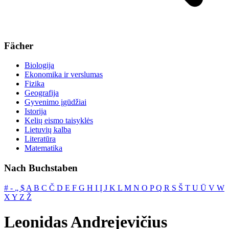
Fächer
Biologija
Ekonomika ir verslumas
Fizika
Geografija
Gyvenimo įgūdžiai
Istorija
Kelių eismo taisyklės
Lietuvių kalba
Literatūra
Matematika
Nach Buchstaben
#
‐
„
$
A
B
C
Č
D
E
F
G
H
I
Į
J
K
L
M
N
O
P
Q
R
S
Š
T
U
Ū
V
W
X
Y
Z
Ž
Leonidas Andrejevičius