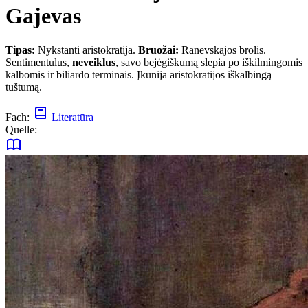
Gajevas
Tipas:
Nykstanti aristokratija.
Bruožai:
Ranevskajos brolis.
Sentimentulus,
neveiklus
, savo bejėgiškumą slepia po iškilmingomis
kalbomis ir biliardo terminais. Įkūnija aristokratijos iškalbingą
tuštumą.
Fach:
Literatūra
Quelle: