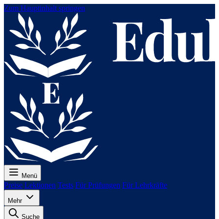
Zum Hauptinhalt springen
Menü
Preise
Lektionen
Tests
Für Prüfungen
Für Lehrkräfte
Mehr
Suche