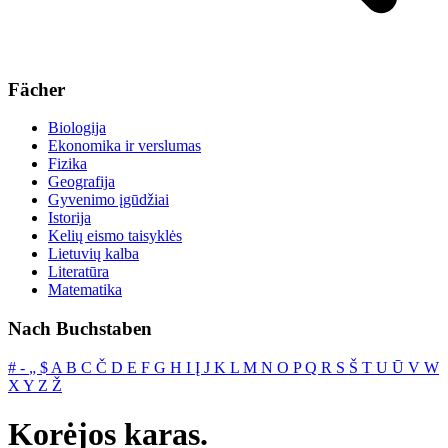
Fächer
Biologija
Ekonomika ir verslumas
Fizika
Geografija
Gyvenimo įgūdžiai
Istorija
Kelių eismo taisyklės
Lietuvių kalba
Literatūra
Matematika
Nach Buchstaben
#
‐
„
$
A
B
C
Č
D
E
F
G
H
I
Į
J
K
L
M
N
O
P
Q
R
S
Š
T
U
Ū
V
W
X
Y
Z
Ž
Korėjos karas.