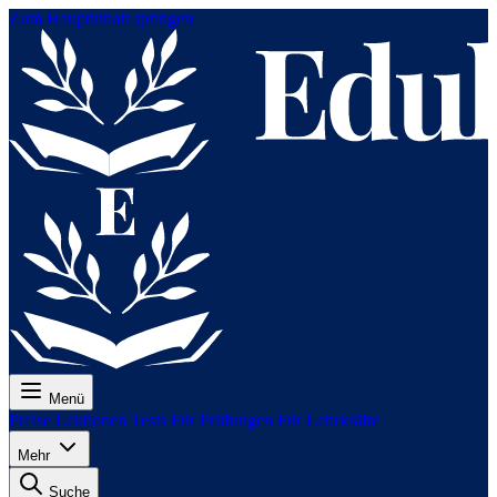
Zum Hauptinhalt springen
Menü
Preise
Lektionen
Tests
Für Prüfungen
Für Lehrkräfte
Mehr
Suche