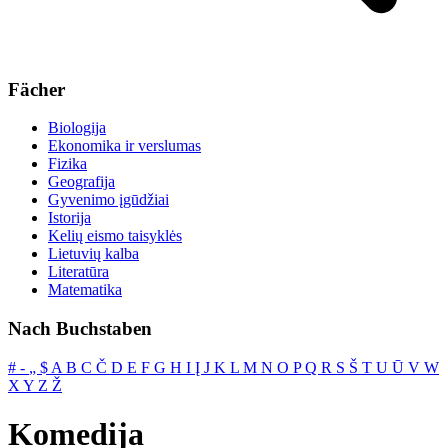
Fächer
Biologija
Ekonomika ir verslumas
Fizika
Geografija
Gyvenimo įgūdžiai
Istorija
Kelių eismo taisyklės
Lietuvių kalba
Literatūra
Matematika
Nach Buchstaben
#
‐
„
$
A
B
C
Č
D
E
F
G
H
I
Į
J
K
L
M
N
O
P
Q
R
S
Š
T
U
Ū
V
W
X
Y
Z
Ž
Komedija