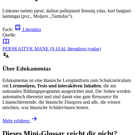
Linksmo turinio pjesė, dažnai pašiepianti žmonių ydas, kuri baigiasi
laimingai (pvz., Moljero „Tartiufas“).
Fach:
Literatūra
Quelle:
PERSKAITYK MANE (9-10 kl. literatūros įvadas)
Über Edukamentas
Edukamentas ist eine litauische Lernplattform zum Schulcurriculum
mit
Lernnotizen, Tests und interaktiven Inhalten
, die am
nationalen Bildungsprogramm ausgerichtet sind. Die Seiten werden
automatisch übersetzt und sind damit eine gute Ressource für
Litauischlernende, die litauische Diaspora und alle, die wissen
möchten, was litauische Schüler/innen lernen.
Mehr erfahren
Dieses Mini-Glossar reicht dir nicht?