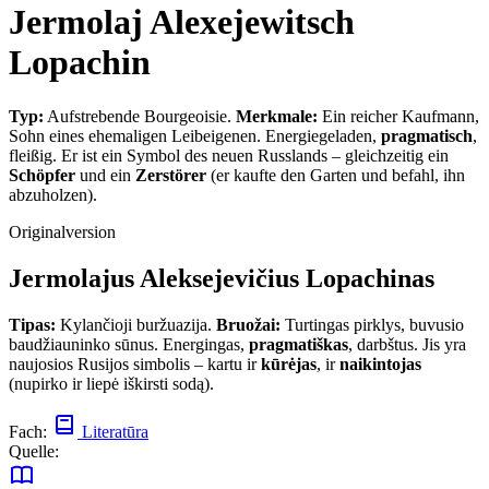
Jermolaj Alexejewitsch
Lopachin
Typ:
Aufstrebende Bourgeoisie.
Merkmale:
Ein reicher Kaufmann,
Sohn eines ehemaligen Leibeigenen. Energiegeladen,
pragmatisch
,
fleißig. Er ist ein Symbol des neuen Russlands – gleichzeitig ein
Schöpfer
und ein
Zerstörer
(er kaufte den Garten und befahl, ihn
abzuholzen).
Originalversion
Jermolajus Aleksejevičius Lopachinas
Tipas:
Kylančioji buržuazija.
Bruožai:
Turtingas pirklys, buvusio
baudžiauninko sūnus. Energingas,
pragmatiškas
, darbštus. Jis yra
naujosios Rusijos simbolis – kartu ir
kūrėjas
, ir
naikintojas
(nupirko ir liepė iškirsti sodą).
Fach:
Literatūra
Quelle: