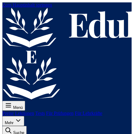
Zum Hauptinhalt springen
Menü
Preise
Lektionen
Tests
Für Prüfungen
Für Lehrkräfte
Mehr
Suche