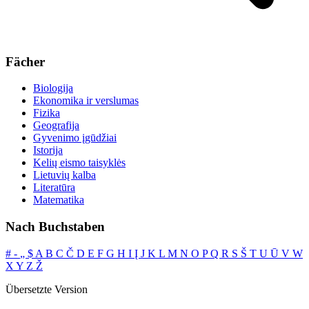
Fächer
Biologija
Ekonomika ir verslumas
Fizika
Geografija
Gyvenimo įgūdžiai
Istorija
Kelių eismo taisyklės
Lietuvių kalba
Literatūra
Matematika
Nach Buchstaben
#
‐
„
$
A
B
C
Č
D
E
F
G
H
I
Į
J
K
L
M
N
O
P
Q
R
S
Š
T
U
Ū
V
W
X
Y
Z
Ž
Übersetzte Version