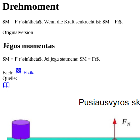
Drehmoment
$M = F r \sin\theta$. Wenn die Kraft senkrecht ist: $M = Fr$.
Originalversion
Jėgos momentas
$M = F r \sin\theta$. Jei jėga statmena: $M = Fr$.
Fach:
Fizika
Quelle: