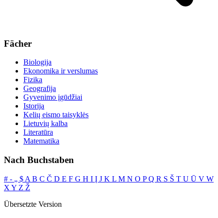
Fächer
Biologija
Ekonomika ir verslumas
Fizika
Geografija
Gyvenimo įgūdžiai
Istorija
Kelių eismo taisyklės
Lietuvių kalba
Literatūra
Matematika
Nach Buchstaben
#
‐
„
$
A
B
C
Č
D
E
F
G
H
I
Į
J
K
L
M
N
O
P
Q
R
S
Š
T
U
Ū
V
W
X
Y
Z
Ž
Übersetzte Version