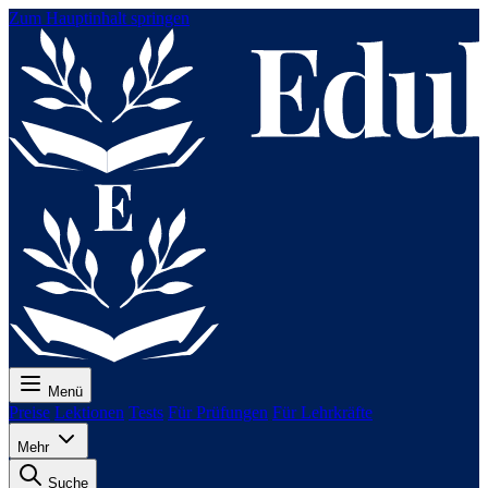
Zum Hauptinhalt springen
Menü
Preise
Lektionen
Tests
Für Prüfungen
Für Lehrkräfte
Mehr
Suche