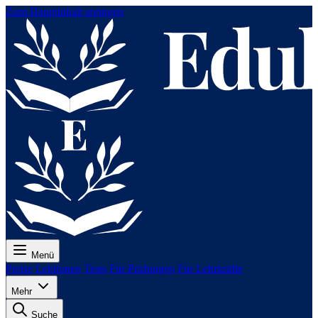
Zum Hauptinhalt springen
Menü
Preise
Lektionen
Tests
Für Prüfungen
Für Lehrkräfte
Mehr
Suche