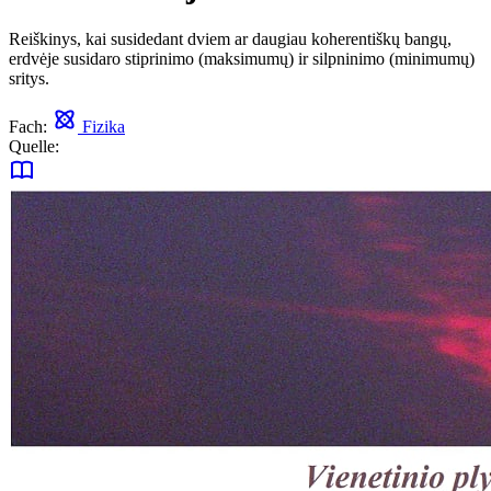
Reiškinys, kai susidedant dviem ar daugiau koherentiškų bangų,
erdvėje susidaro stiprinimo (maksimumų) ir silpninimo (minimumų)
sritys.
Fach:
Fizika
Quelle: