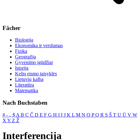
Fächer
Biologija
Ekonomika ir verslumas
Fizika
Geografija
Gyvenimo įgūdžiai
Istorija
Kelių eismo taisyklės
Lietuvių kalba
Literatūra
Matematika
Nach Buchstaben
#
‐
„
$
A
B
C
Č
D
E
F
G
H
I
Į
J
K
L
M
N
O
P
Q
R
S
Š
T
U
Ū
V
W
X
Y
Z
Ž
Interferencija