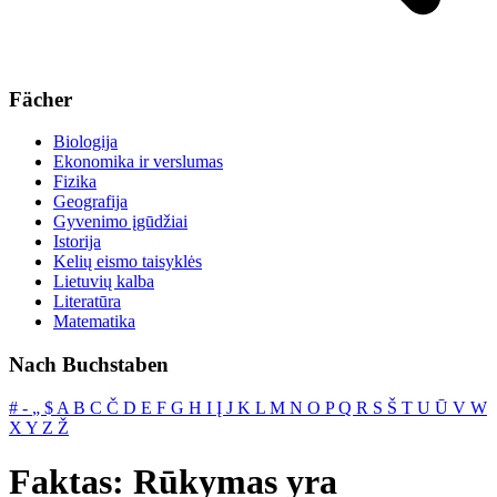
Fächer
Biologija
Ekonomika ir verslumas
Fizika
Geografija
Gyvenimo įgūdžiai
Istorija
Kelių eismo taisyklės
Lietuvių kalba
Literatūra
Matematika
Nach Buchstaben
#
‐
„
$
A
B
C
Č
D
E
F
G
H
I
Į
J
K
L
M
N
O
P
Q
R
S
Š
T
U
Ū
V
W
X
Y
Z
Ž
Faktas: Rūkymas yra