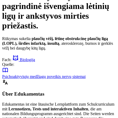
pagrindinė išvengiama lėtinių
ligų ir ankstyvos mirties
priežastis.
Rūkymas sukelia
plaučių vėžį, lėtinę obstrukcinę plaučių ligą
(LOPL), širdies infarktą, insultą
, aterosklerozę, burnos ir gerklės
vėžį bei daugybę kitų ligų.
Fach:
Biologija
Quelle:
Psichoaktyviųjų medžiagų poveikis nervų sistemai
Über Edukamentas
Edukamentas ist eine litauische Lernplattform zum Schulcurriculum
mit
Lernnotizen, Tests und interaktiven Inhalten
, die am
nationalen Bildungsprogramm ausgerichtet sind. Die Seiten werden