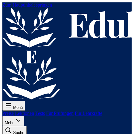
Zum Hauptinhalt springen
Menü
Preise
Lektionen
Tests
Für Prüfungen
Für Lehrkräfte
Mehr
Suche