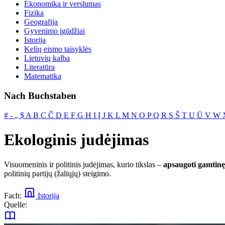
Ekonomika ir verslumas
Fizika
Geografija
Gyvenimo įgūdžiai
Istorija
Kelių eismo taisyklės
Lietuvių kalba
Literatūra
Matematika
Nach Buchstaben
#
‐
„
$
A
B
C
Č
D
E
F
G
H
I
Į
J
K
L
M
N
O
P
Q
R
S
Š
T
U
Ū
V
W
Ekologinis judėjimas
Visuomeninis ir politinis judėjimas, kurio tikslas –
apsaugoti gamtinę
politinių partijų (žaliųjų) steigimo.
Fach:
Istorija
Quelle: