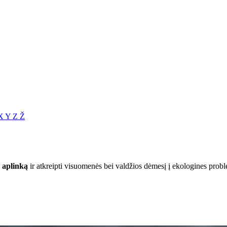
X
Y
Z
Ž
 aplinką
ir atkreipti visuomenės bei valdžios dėmesį į ekologines problem