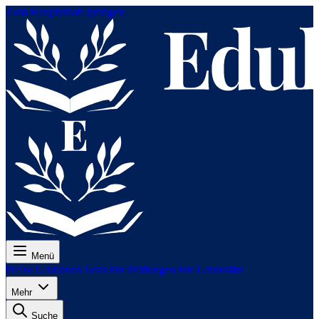
Zum Hauptinhalt springen
Menü
Preise
Lektionen
Tests
Für Prüfungen
Für Lehrkräfte
Mehr
Suche