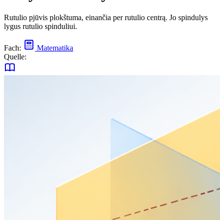
Rutulio pjūvis plokštuma, einančia per rutulio centrą. Jo spindulys
lygus rutulio spinduliui.
Fach:
Matematika
Quelle: