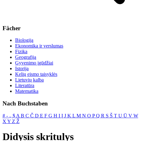
Fächer
Biologija
Ekonomika ir verslumas
Fizika
Geografija
Gyvenimo įgūdžiai
Istorija
Kelių eismo taisyklės
Lietuvių kalba
Literatūra
Matematika
Nach Buchstaben
#
‐
„
$
A
B
C
Č
D
E
F
G
H
I
Į
J
K
L
M
N
O
P
Q
R
S
Š
T
U
Ū
V
W
X
Y
Z
Ž
Didysis skritulys