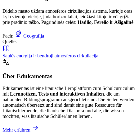
Didelio masto uždara atmosferos cirkuliacijos sistema, kurioje oras
kyla vienoje vietoje, juda horizontaliai, leidžiasi kitoje ir vėl grįžta
prie pradinio taško. Pagrindinės celės:
Hadlio, Ferelio ir Ašigalinė
.
Fach:
Geografija
Quelle:
Saulės energija ir bendroji atmosferos cirkuliacija
Über Edukamentas
Edukamentas ist eine litauische Lernplattform zum Schulcurriculum
mit
Lernnotizen, Tests und interaktiven Inhalten
, die am
nationalen Bildungsprogramm ausgerichtet sind. Die Seiten werden
automatisch übersetzt und sind damit eine gute Ressource für
Litauischlernende, die litauische Diaspora und alle, die wissen
möchten, was litauische Schüler/innen lernen.
Mehr erfahren