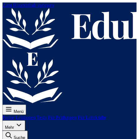
Zum Hauptinhalt springen
Menü
Preise
Lektionen
Tests
Für Prüfungen
Für Lehrkräfte
Mehr
Suche