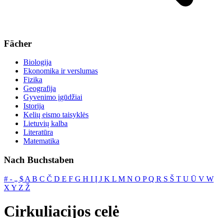
Fächer
Biologija
Ekonomika ir verslumas
Fizika
Geografija
Gyvenimo įgūdžiai
Istorija
Kelių eismo taisyklės
Lietuvių kalba
Literatūra
Matematika
Nach Buchstaben
#
‐
„
$
A
B
C
Č
D
E
F
G
H
I
Į
J
K
L
M
N
O
P
Q
R
S
Š
T
U
Ū
V
W
X
Y
Z
Ž
Cirkuliacijos celė