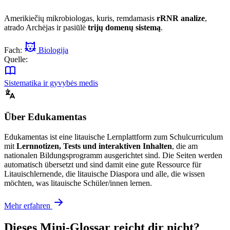
Amerikiečių mikrobiologas, kuris, remdamasis
rRNR analize
,
atrado Archėjas ir pasiūlė
trijų domenų sistemą
.
Fach:
Biologija
Quelle:
Sistematika ir gyvybės medis
Über Edukamentas
Edukamentas ist eine litauische Lernplattform zum Schulcurriculum
mit
Lernnotizen, Tests und interaktiven Inhalten
, die am
nationalen Bildungsprogramm ausgerichtet sind. Die Seiten werden
automatisch übersetzt und sind damit eine gute Ressource für
Litauischlernende, die litauische Diaspora und alle, die wissen
möchten, was litauische Schüler/innen lernen.
Mehr erfahren
Dieses Mini-Glossar reicht dir nicht?