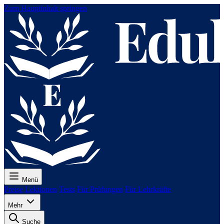
Zum Hauptinhalt springen
Menü
Preise
Lektionen
Tests
Für Prüfungen
Für Lehrkräfte
Mehr
Suche