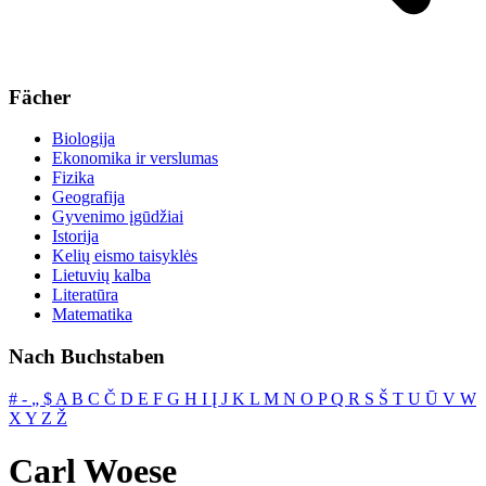
Fächer
Biologija
Ekonomika ir verslumas
Fizika
Geografija
Gyvenimo įgūdžiai
Istorija
Kelių eismo taisyklės
Lietuvių kalba
Literatūra
Matematika
Nach Buchstaben
#
‐
„
$
A
B
C
Č
D
E
F
G
H
I
Į
J
K
L
M
N
O
P
Q
R
S
Š
T
U
Ū
V
W
X
Y
Z
Ž
Carl Woese