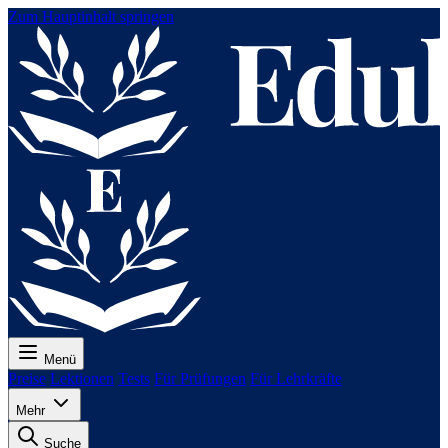
Zum Hauptinhalt springen
Menü
Preise
Lektionen
Tests
Für Prüfungen
Für Lehrkräfte
Mehr
Suche