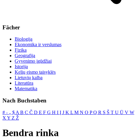
Fächer
Biologija
Ekonomika ir verslumas
Fizika
Geografija
Gyvenimo įgūdžiai
Istorija
Kelių eismo taisyklės
Lietuvių kalba
Literatūra
Matematika
Nach Buchstaben
#
‐
„
$
A
B
C
Č
D
E
F
G
H
I
Į
J
K
L
M
N
O
P
Q
R
S
Š
T
U
Ū
V
W
X
Y
Z
Ž
Bendra rinka