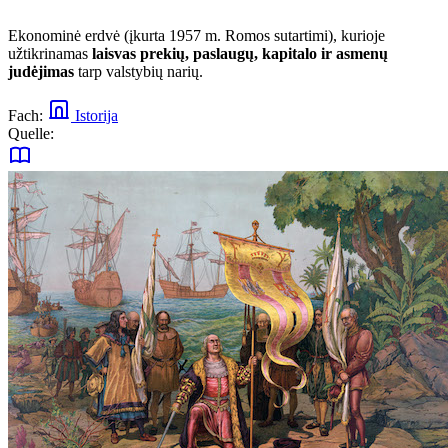
Ekonominė erdvė (įkurta 1957 m. Romos sutartimi), kurioje
užtikrinamas
laisvas prekių, paslaugų, kapitalo ir asmenų
judėjimas
tarp valstybių narių.
Fach:
Istorija
Quelle: